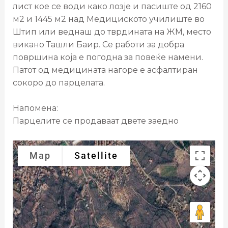
лист кое се води како лозје и пасиште од 2160
м2 и 1445 м2 над Медициското училиште во
Штип или веднаш до тврдината на ЖМ, место
викано Ташли Баир. Се работи за добра
површина која е погодна за повеќе намени.
Патот од медицината нагоре е асфалтиран
сокоро до парцелата.
Напомена:
Парцелите се продаваат двете заедно
Map
Satellite