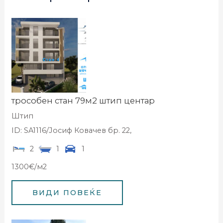
трособен стан 79м2 штип центар
Штип
ID: SA1116/Јосиф Ковачев бр. 22,
2
1
1
1300€/м2