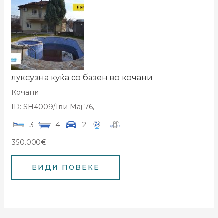
луксузна куќа со базен во кочани
Кочани
ID: SH4009/1ви Мај 76,
3
4
2
350.000€