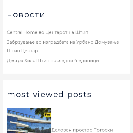
новости
Central Home во Центарот на Штип
Забрзување во изградбата на Урбано Домување
Штип Центар
Дестра Хилс Штип последни 4 единици
most viewed posts
Деловен простор Тргоски