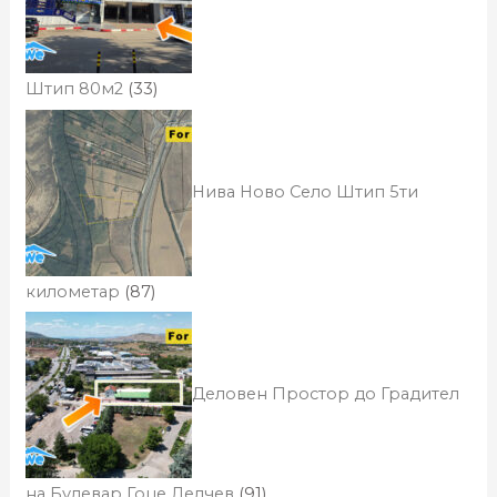
Штип 80м2
(33)
Нива Ново Село Штип 5ти
километар
(87)
Деловен Простор до Градител
на Булевар Гоце Делчев
(91)