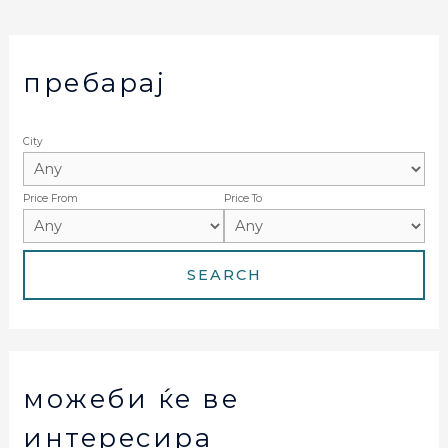
пребарај
City
Price From
Price To
можеби ќе ве
интересира