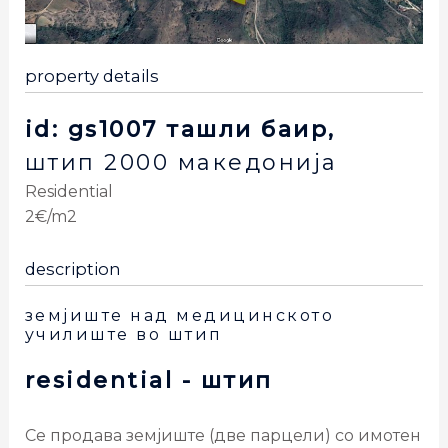
property details
id: gs1007 ташли баир,
штип
2000
македонија
Residential
2€/m2
description
земјиште над медицинското
училиште во штип
residential
- штип
Се продава земјиште (две парцели) со имотен