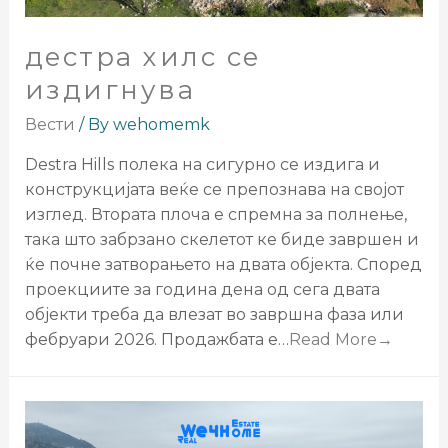
дестра хилс се
издигнува
Вести
/ By
wehomemk
Destra Hills полека на сигурно се издига и
конструкцијата веќе се препознава на својот
изглед. Втората плоча е спремна за полнење,
така што забрзано скелетот ке биде завршен и
ќе почне затворањето на двата објекта. Според
проекциите за година дена од сега двата
објекти треба да влезат во завршна фаза или
фебруари 2026. Продажбата е…
Read More→