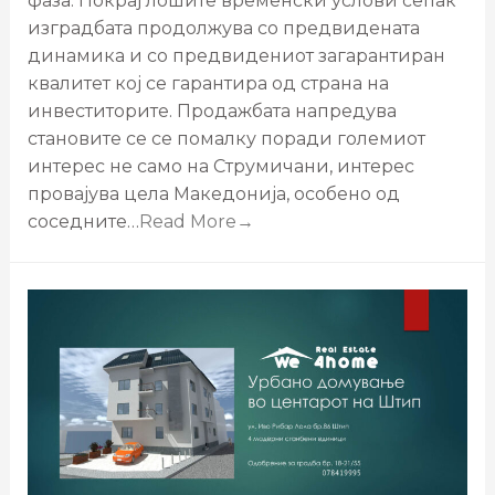
фаза. Покрај лошите временски услови сепак
изградбата продолжува со предвидената
динамика и со предвидениот загарантиран
квалитет кој се гарантира од страна на
инвеститорите. Продажбата напредува
становите се се помалку поради големиот
интерес не само на Струмичани, интерес
провајува цела Македонија, особено од
соседните…
Read More→