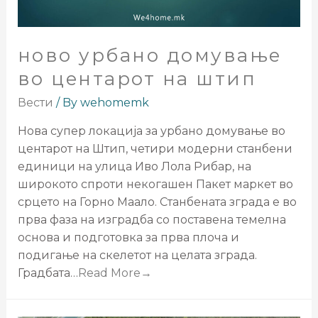
ново урбано домување
во центарот на штип
Вести
/ By
wehomemk
Нова супер локација за урбано домување во
центарот на Штип, четири модерни станбени
единици на улица Иво Лола Рибар, на
широкото спроти некогашен Пакет маркет во
срцето на Горно Маало. Станбената зграда е во
прва фаза на изградба со поставена темелна
основа и подготовка за прва плоча и
подигање на скелетот на целата зграда.
Градбата…
Read More→