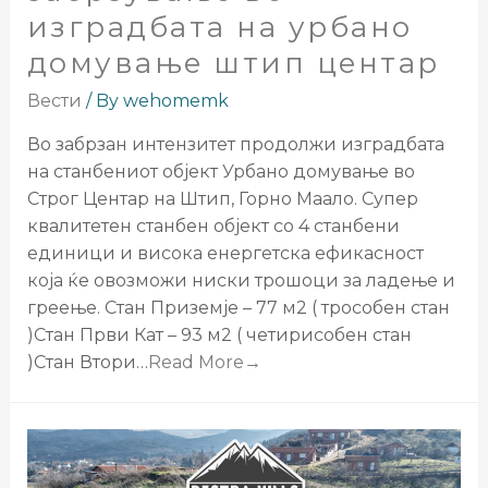
изградбата на урбано
домување штип центар
Вести
/ By
wehomemk
Во забрзан интензитет продолжи изградбата
на станбениот објект Урбано домување во
Строг Центар на Штип, Горно Маало. Супер
квалитетен станбен објект со 4 станбени
единици и висока енергетска ефикасност
која ќе овозможи ниски трошоци за ладење и
греење. Стан Приземје – 77 м2 ( трособен стан
)Стан Први Кат – 93 м2 ( четирисобен стан
)Стан Втори…
Read More→