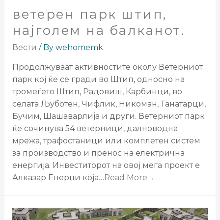
ветерен парк штип,
најголем на балканот.
Вести
/ By
wehomemk
Продолжуваат активностите околу Ветерниот
парк кој ќе се гради во Штип, односно на
тромеѓето Штип, Радовиш, Карбинци, во
селата Љуботен, Чифлик, Никоман, Танатарци,
Бучим, Шашаварлија и други. Ветерниот парк
ќе сочинува 54 ветерници, далноводна
мрежа, трафостаници или комплетен систем
за производство и пренос на електрична
енергија. Инвеститорот на овој мега проект е
Алказар Енерџи која…
Read More→