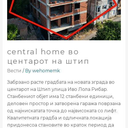
central home во
центарот на штип
Вести
/ By
wehomemk
Забрзано расте градбата на новата зграда во
центарот на Штип улица Иво Лола Рибар.
Станбениот објет има 12 станбени единици,
деловен простор и затворена гаража поврзана
од најнискатата точка до највисоката со лифт.
Квалитетната градба и одличната локација
придонесоа становите во краток период да