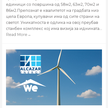
единици со површина од 58м2, 63м2, 70м2 и
86м2.Препознат е квалитетот на градбата низ
цела Европа, купувачи има од сите страни на
светот. Уникатноста е одлика на овој преубав
станбен комплекс кој има визија за иднината…
Read More→