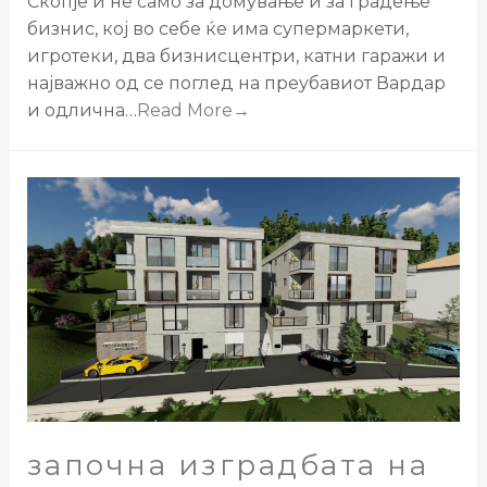
Скопје и не само за домување и за градење
бизнис, кој во себе ќе има супермаркети,
игротеки, два бизнисцентри, катни гаражи и
најважно од се поглед на преубавиот Вардар
и одлична…
Read More→
започна изградбата на