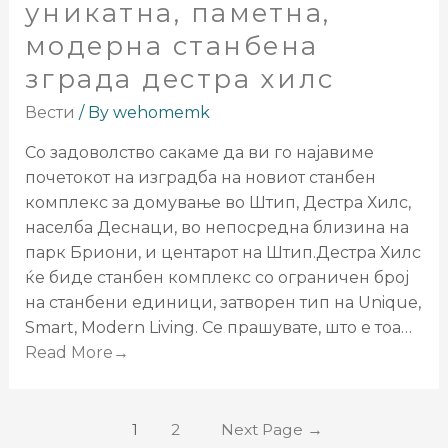
уникатна, паметна,
модерна станбена
зграда дестра хилс
Вести
/ By
wehomemk
Со задоволство сакаме да ви го најавиме
почетокот на изградба на новиот станбен
комплекс за домување во Штип, Дестра Хилс,
населба Деснаци, во непосредна близина на
парк Бриони, и центарот на Штип.Дестра Хилс
ќе биде станбен комплекс со ограничен број
на станбени единици, затворен тип на Unique,
Smart, Modern Living. Се прашувате, што е тоа…
Read More→
1
2
Next Page
→