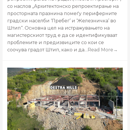
со наслов „Архитектонско репроектирање на
просторната празнина помеѓу периферните
градски населби ‘Пребег’ и ‘Железничка’ во
Штип“. Основна цел на истражувањето на
магистерскиот труд е да се идентификуваат
проблемите и предизвиците со кои се
соочува градот Штип, како и да…
Read More→