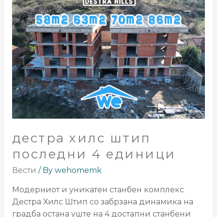
дестра хилс штип
последни 4 единици
Вести
/ By
wehomemk
Модерниот и уникатен станбен комплекс
Дестра Хилс Штип со забрзана динамика на
градба остана уште на 4 достапни станбени