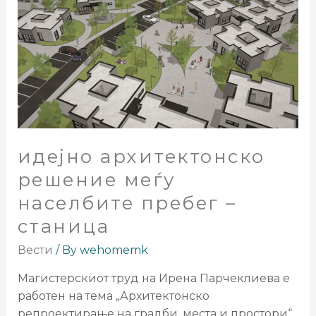
идејно архитектонско
решение меѓу
населбите пребег –
станица
Вести
/ By
wehomemk
Магистерскиот труд на Ирена Парчеклиева е
работен на тема „Архитектонско
репроектирање на градби, места и простори“,