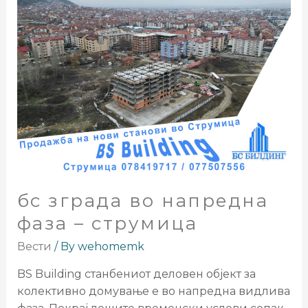
бс зграда во напредна
фаза – струмица
Вести
/ By
wehomemk
BS Building станбениот деловен објект за
колективно домување е во напредна видлива