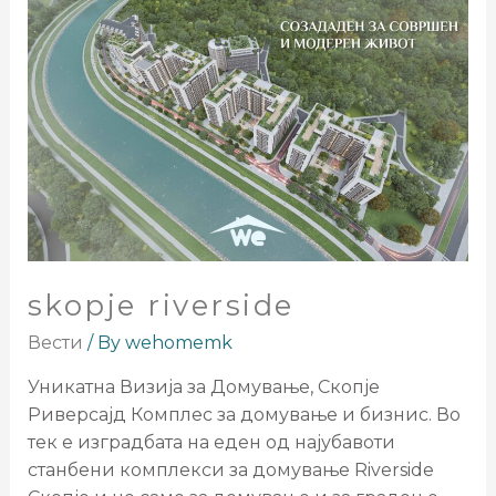
skopje riverside
Вести
/ By
wehomemk
Уникатна Визија за Домување, Скопје
Риверсајд Комплес за домување и бизнис. Во
тек е изградбата на еден од најубавоти
станбени комплекси за домување Riverside