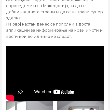
спроведеме и во Македонија, за да се
доближат двете страни и да се направи супер
зделка.
На овој настан денес се пополнија доста
апликации за информирање на нови имоти и
вести кои во иднина ќе следат.