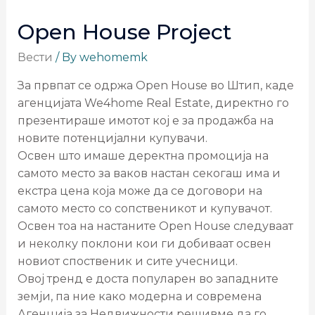
Open House Project
Вести
/ By
wehomemk
За првпат се одржа Open House во Штип, каде
агенцијата We4home Real Estate, директно го
презентираше имотот кој е за продажба на
новите потенцијални купувачи.
Освен што имаше деректна промоција на
самото место за ваков настан секогаш има и
екстра цена која може да се договори на
самото место со сопственикот и купувачот.
Освен тоа на настаните Open House следуваат
и неколку поклони кои ги добиваат освен
новиот споственик и сите учесници.
Овој тренд е доста популарен во западните
земји, па ние како модерна и современа
Агенција за Недвижности решивме да го