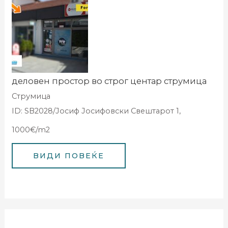
деловен простор во строг центар струмица
Струмица
ID: SB2028/Јосиф Јосифовски Свештарот 1,
1000€/m2