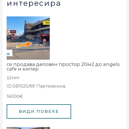
интересира
се продава деловен простор 20м2 до angels
cafe и кипер
Штип
ID:SB1025/бб Партизанска,
16000€