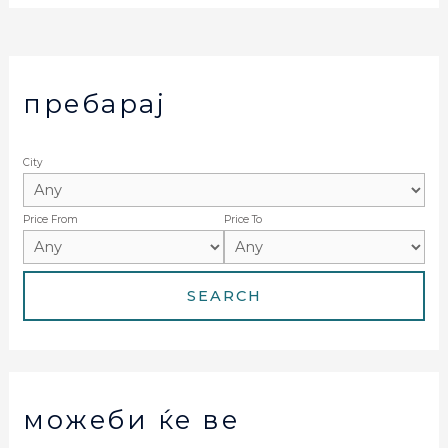
пребарај
City
Price From
Price To
можеби ќе ве