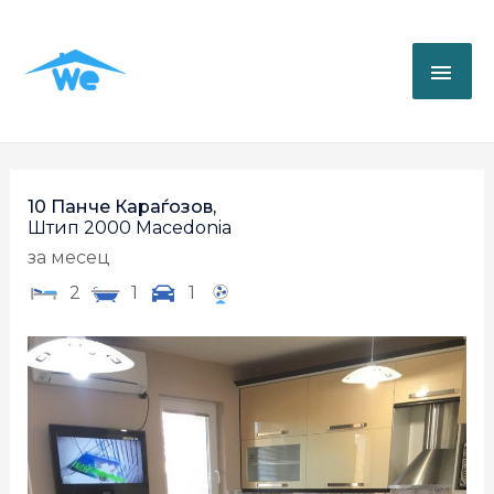
10 Панче Караѓозов,
Штип
2000
Macedonia
за месец
2
1
1