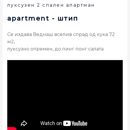
луксузен 2 спален апартман
apartment
- штип
Се издава Веднаш вселив спрад од кука 72
м2,
луксузно опремен, до пинг понг салата