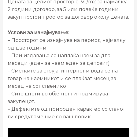
Цената за целиот простор е 3€/m2 за најмалку
2 години договор, за 5 или повеќе години
закуп постои простор за договор околу цената.
Услови за изнајмување:
– Просторот се изнајмува на период најмалку
од две години
– При издавање се наплаќа наем за два
месеци (еден за наем еден за депозит)
– Сметките за струја, интернет и вода се на
товар на наемникот и се плаќаат месец за
месец на сопственикот
– Сите штети во објектот ги подмирува
закупецот.
– Дефектите од природен карактер со станот
ги средуваме ние со ваш повик.