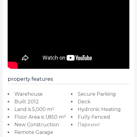
property features
Warehouse
Secure Parking
Built 2012
Deck
Land is 5,000 m²
Hydronic Heating
Floor Area is 1,850 m²
Fully Fenced
New Construction
Паркинг
Remote Garage