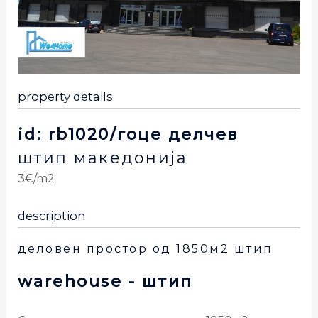
property details
id: rb1020/гоце делчев
штип
македонија
3€/m2
description
деловен простор од 1850м2 штип
warehouse
- штип