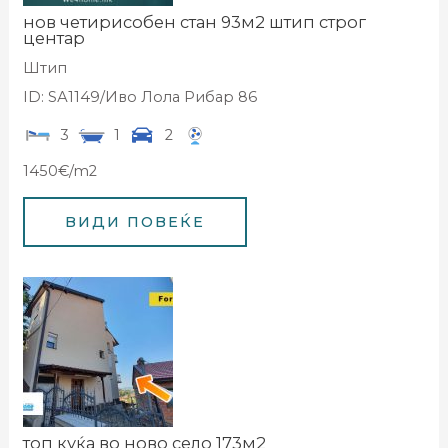
нов четирисобен стан 93м2 штип строг
центар
Штип
ID: SА1149/Иво Лола Рибар 86
3
1
2
1450€/m2
топ куќа во ново село 173м2