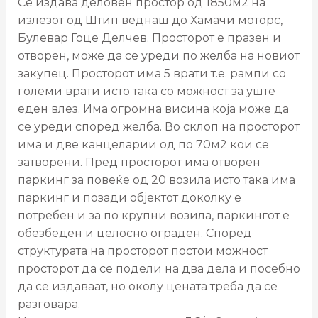
Се издава деловен простор од 1850м2 на
излезот од Штип веднаш до Хамачи моторс,
Булевар Гоце Делчев. Просторот е празен и
отворен, може да се уреди по желба на новиот
закупец. Просторот има 5 врати т.е. рампи со
големи врати исто така со можност за уште
еден влез. Има огромна висина која може да
се уреди според желба. Во склоп на просторот
има и две канцеларии од по 70м2 кои се
затворени. Пред просторот има отворен
паркинг за повеќе од 20 возила исто така има
паркинг и позади објектот доколку е
потребен и за по крупни возила, паркингот е
обезбеден и целосно ограден. Според
структурата на просторот постои можност
просторот да се подели на два дела и посебно
да се издаваат, но околу цената треба да се
разговара.