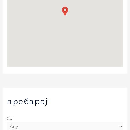
пребарај
City