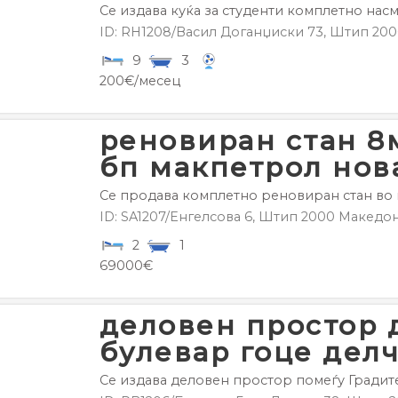
Се издава куќа за студенти комплетно насме
ID: RH1208/Васил Доганџиски 73,
Штип
200
9
3
200€/месец
реновиран стан 8
бп макпетрол нов
Се продава комплетно реновиран стан во п
ID: SA1207/Енгелсова 6,
Штип
2000
Македон
2
1
69000€
деловен простор 
булевар гоце дел
Се издава деловен простор помеѓу Градите