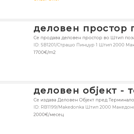
деловен простор 
Се продава деловен простор во Штип поза
ID: SB1201/Страшо Пинџур 1
Штип
2000
Мак
1700€/m2
деловен објект -
Се издава Деловен Објект пред Терминалот
ID: RB1199/Makedonka
Штип
2000
Македони
2000€/месец