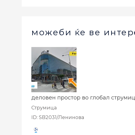
можеби ќе ве интер
деловен простор во глобал струми
Струмица
ID: SB2031/Ленинова