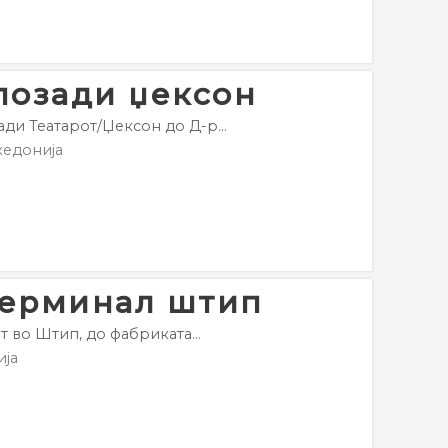
позади џексон
ди Театарот/Џексон до Д-р...
едонија
 терминал штип
 во Штип, до фабриката...
ја