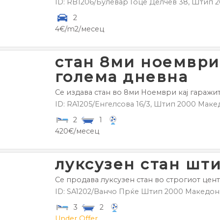
ID: RB1206/Булевар Гоце Делчев 38,
Штип
2
2
4€/m2/месец
стан 8ми ноември
голема дневна
Се издава стан во 8ми Ноември кај гаражит
ID: RA1205/Енгелсова 16/3,
Штип
2000
Маке
2
1
420€/месец
луксузен стан шт
Се продава луксузен стан во строгиот цент
ID: SA1202/Ванчо Прќе
Штип
2000
Македон
3
2
Under Offer