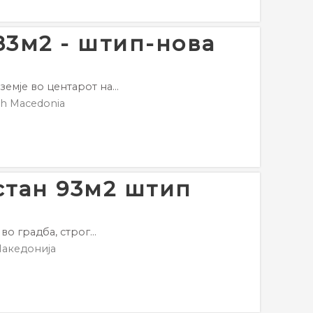
83м2 - штип-нова
мје во центарот на...
h Macedonia
стан 93м2 штип
о градба, строг...
акедонија