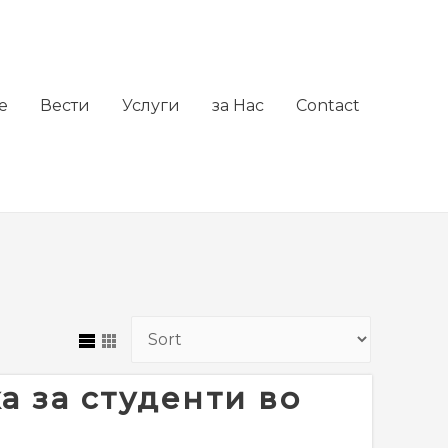
е
Вести
Услуги
за Нас
Contact
а за студенти во