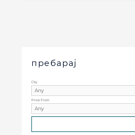
пребарај
City
Price From