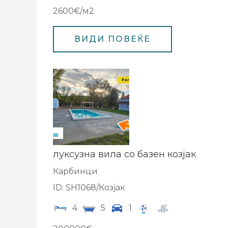
2600€/м2
луксузна вила со базен козјак
Карбинци
ID: SH1068/Козјак
4
5
1