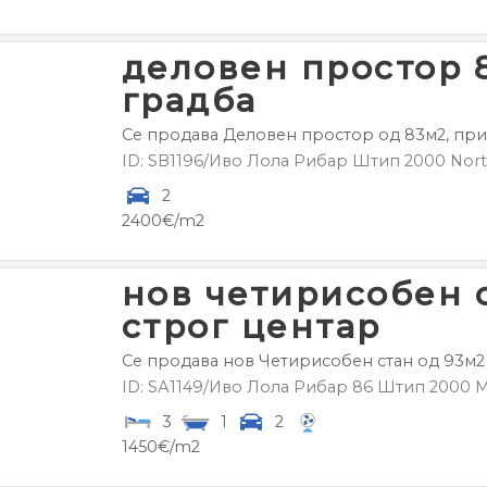
деловен простор 
градба
Се продава Деловен простор од 83м2, призе
ID: SB1196/Иво Лола Рибар
Штип
2000
Nort
2
2400€/m2
нов четирисобен 
строг центар
Се продава нов Четирисобен стан од 93м2 в
ID: SА1149/Иво Лола Рибар 86
Штип
2000
М
3
1
2
1450€/m2