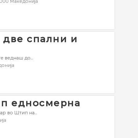
000
Македонија
 две спални и
е веднаш до...
донија
ип едносмерна
ар во Штип на...
ија