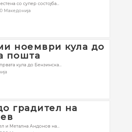
стена со супер состојба...
0
Македонија
ми ноември кула до
а пошта
рвата кула до Бензинска...
ија
до градител на
чев
л и Метална Андонов на...