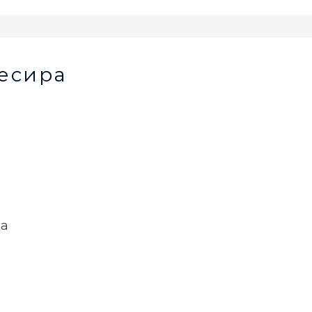
есира
ца