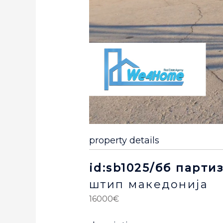
property details
id:sb1025/бб парти
штип
македонија
16000€