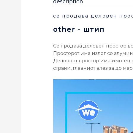
description
се продава деловен прос
other
- штип
Се продава деловен простор во 
Просторот има излог со алумини
Деловнот простор има имотен л
страни, главниот влез за до ма