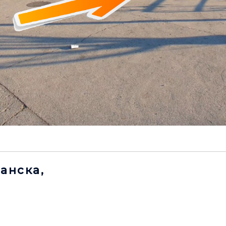
занска,