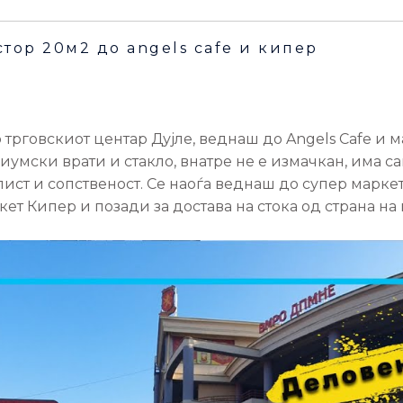
тор 20м2 до angels cafe и кипер
трговскиот центар Дујле, веднаш до Angels Cafe и м
умски врати и стакло, внатре не е измачкан, има са
ист и сопственост. Се наоѓа веднаш до супер марке
ркет Кипер и позади за достава на стока од страна на