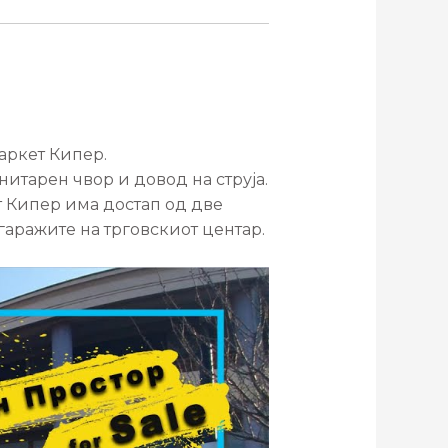
аркет Кипер.
нитарен чвор и довод на струја.
т Кипер има достап од две
 гаражите на трговскиот центар.