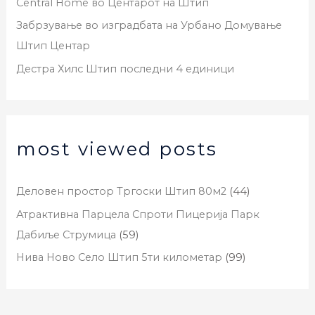
Central Home во Центарот на Штип
Забрзување во изградбата на Урбано Домување
Штип Центар
Дестра Хилс Штип последни 4 единици
most viewed posts
Деловен простор Тргоски Штип 80м2
(44)
Атрактивна Парцела Спроти Пицерија Парк
Дабиље Струмица
(59)
Нива Ново Село Штип 5ти километар
(99)