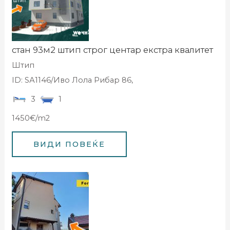
стан 93м2 штип строг центар екстра квалитет
Штип
ID: SА1146/Иво Лола Рибар 86,
3
1
1450€/m2