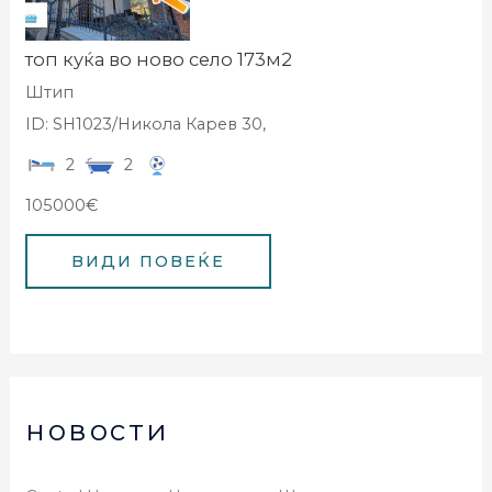
топ куќа во ново село 173м2
Штип
ID: SH1023/Никола Карев 30,
2
2
105000€
новости