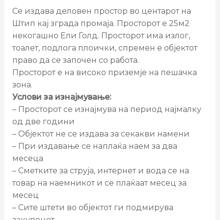
Се издава деловен простор во центарот на
Штип кај зграда промаја. Просторот е 25м2
некогашно Ели Голд. Просторот има излог,
тоалет, подлога плоички, спремен е објектот
право да се започен со работа.
Просторот е на високо приземје на пешачка
зона.
Услови за изнајмување:
– Просторот се изнајмува на период најмалку
од две години
– Објектот не се издава за секакви намени
– При издавање се наплаќа наем за два
месеца
– Сметките за струја, интернет и вода се на
товар на наемникот и се плаќаат месец за
месец
– Сите штети во објектот ги подмирува
закупецот.