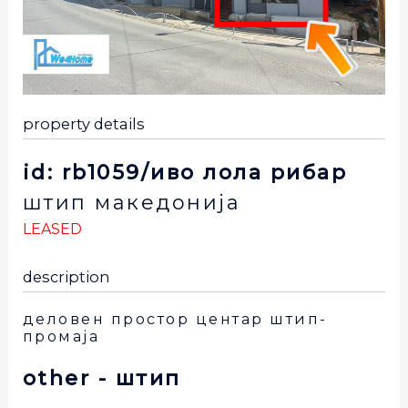
property details
id: rb1059/иво лола рибар
штип
македонија
LEASED
description
деловен простор центар штип-
промаја
other
- штип