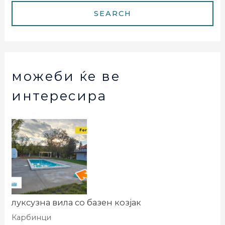
можеби ќе ве
интересира
луксузна вила со базен козјак
Карбинци