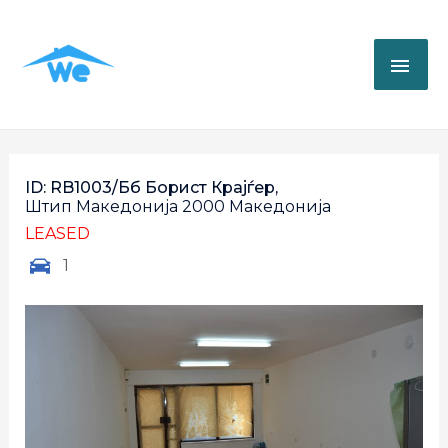
ID: RB1003/бб Борист Крајѓер,
Штип
Македонија
2000
Македонија
LEASED
1