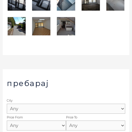
пребарај
City
Price From
Price To