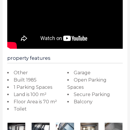
property features
Other
Garage
Built 1985
Open Parking
1 Parking Spaces
Spaces
Land is 100 m²
Secure Parking
Floor Area is 70 m²
Balcony
Toilet