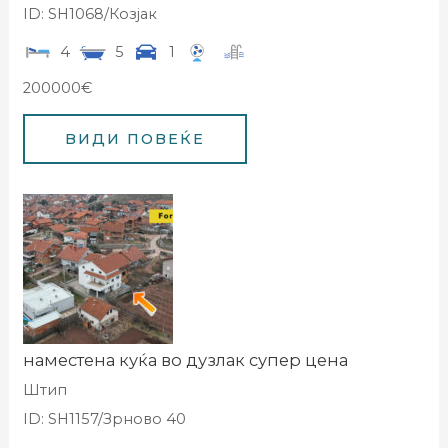
ID: SH1068/Козјак
4
5
1
200000€
наместена куќа во дузлак супер цена
Штип
ID: SH1157/Зрново 40