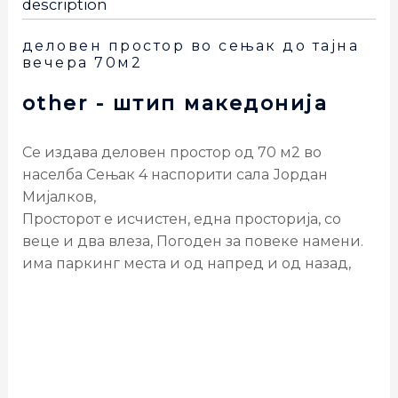
description
деловен простор во сењак до тајна
вечера 70м2
other
- штип
македонија
Се издава деловен простор од 70 м2 во
населба Сењак 4 наспорити сала Јордан
Мијалков,
Просторот е исчистен, една просторија, со
веце и два влеза, Погоден за повеке намени.
има паркинг места и од напред и од назад,