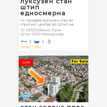
луксузен стан
штип
едносмерна
Се продава луксузен стан во
строгиот центар во Штип на...
ID: SA1202/Ванчо Прќе
Штип
2000
Македонија
3
2
Under Offer
Sold