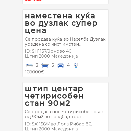
наместена куќа
во дузлак супер
цена
Се продава куќа во Населба Дузлак
уредена со чист имотен...
ID: SH1157/Зрново 40
Штип
2000
Македонија
3
3
4
168000€
штип центар
четирисобен
стан 90м2
Се продава нов Четирисобен стан
од 90м2 во градба, строг...
ID: SA1156/Иво Лола Рибар 86,
Штип
2000
Македонија