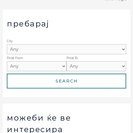
пребарај
City
Price From
Price To
можеби ќе ве
интересира