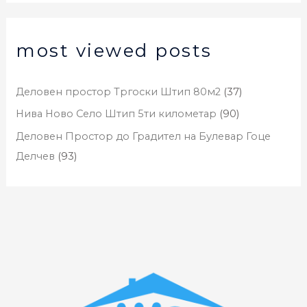
most viewed posts
Деловен простор Тргоски Штип 80м2
(37)
Нива Ново Село Штип 5ти километар
(90)
Деловен Простор до Градител на Булевар Гоце
Делчев
(93)