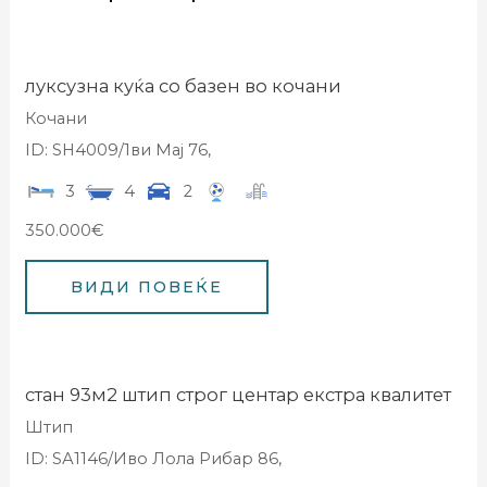
луксузна куќа со базен во кочани
Кочани
ID: SH4009/1ви Мај 76,
3
4
2
350.000€
стан 93м2 штип строг центар екстра квалитет
Штип
ID: SА1146/Иво Лола Рибар 86,