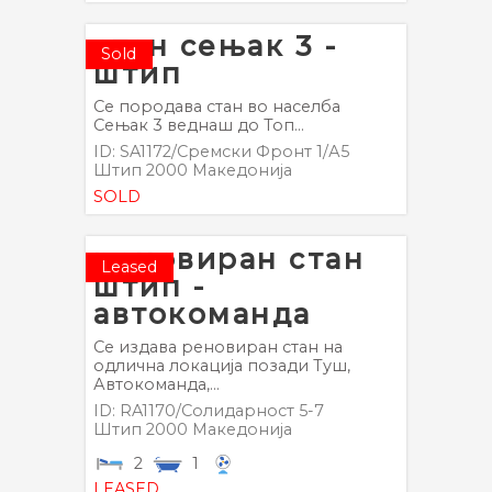
стан сењак 3 -
Sold
штип
Се породава стан во населба
Сењак 3 веднаш до Топ...
ID: SA1172/Сремски Фронт 1/А5
Штип
2000
Македонија
SOLD
реновиран стан
Leased
штип -
автокоманда
Се издава реновиран стан на
одлична локација позади Туш,
Автокоманда,...
ID: RA1170/Солидарност 5-7
Штип
2000
Македонија
2
1
LEASED