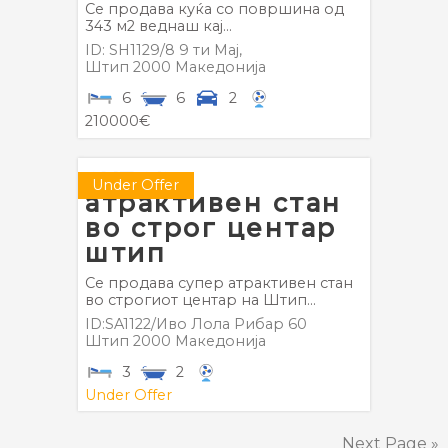
Се продава куќа со површина од
343 м2 веднаш кај...
ID: SH1129/8 9 ти Мај,
Штип
2000
Македонија
6
6
2
210000€
супер
Under Offer
атрактивен стан
во строг центар
штип
Се продава супер атрактивен стан
во строгиот центар на Штип...
ID:SA1122/Иво Лола Рибар 60
Штип
2000
Македонија
3
2
Under Offer
Next Page »