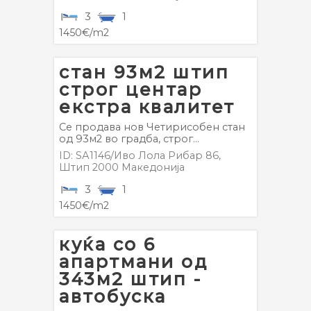
3
1
1450€/m2
стан 93м2 штип
строг центар
екстра квалитет
Се продава нов Четирисобен стан
од 93м2 во градба, строг...
ID: SА1146/Иво Лола Рибар 86,
Штип
2000
Македонија
3
1
1450€/m2
куќа со 6
апартмани од
343м2 штип -
автобуска