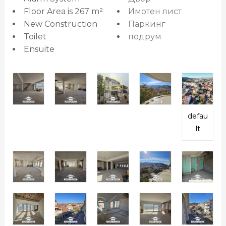
Floor Area is 267 m²
Имотен лист
New Construction
Паркинг
Toilet
подрум
Ensuite
defau
lt