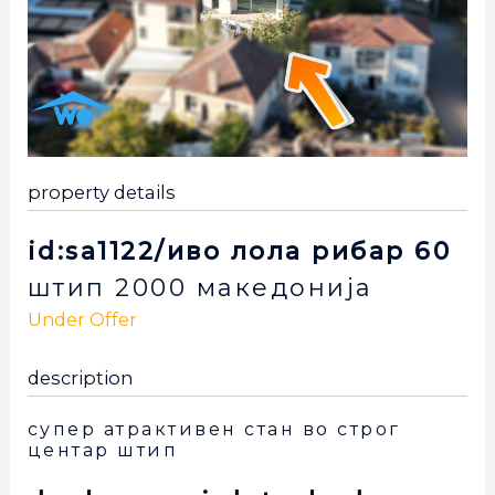
property details
id:sa1122/иво лола рибар 60
штип
2000
македонија
Under Offer
description
супер атрактивен стан во строг
центар штип