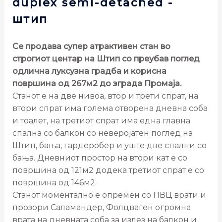
duplex semi-detached
-
штип
Се продава супер атрактивен стан во
строгиот центар на Штип со преубав поглед
одлична луксузна градба и корисна
површина од 267м2 до зграда Промаја.
Станот е на две нивоа, втор и трети спрат, на
втори спрат има голема отворена дневна соба
и тоалет, на третиот спрат има една главна
спална со балкон со неверојатен поглед на
Штип, бања, гардеробер и уште две спални со
бања. Дневниот простор на втори кат е со
површина од 121м2 додека третиот спрат е со
површина од 146м2.
Станот моментално е опремен со ПВЦ врати и
прозори Саламандер, Фолцваген огромна
врата на дневната соба за излез на балкон и