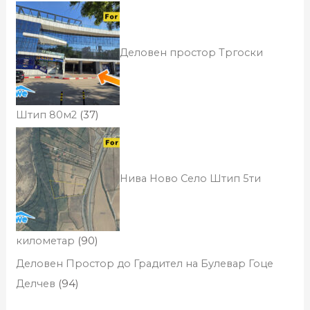
Деловен простор Тргоски
Штип 80м2
(37)
Нива Ново Село Штип 5ти
километар
(90)
Деловен Простор до Градител на Булевар Гоце
Делчев
(94)