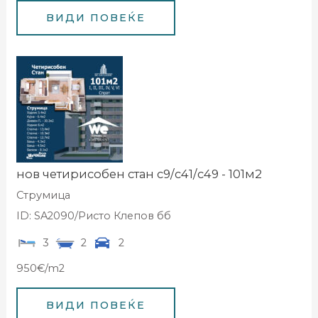
нов четирисобен стан с9/с41/с49 - 101м2
Струмица
ID: SA2090/Ристо Клепов бб
3
2
2
950€/m2