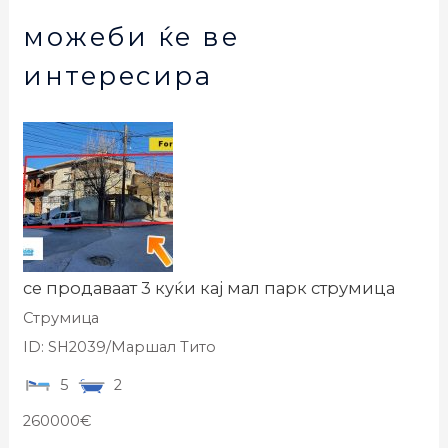
можеби ќе ве
интересира
се продаваат 3 куќи кај мал парк струмица
Струмица
ID: SH2039/Маршал Тито
5
2
260000€