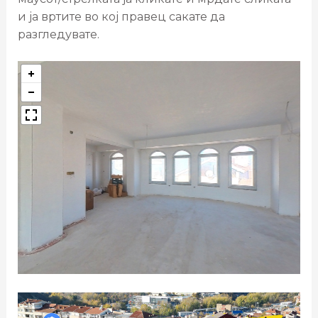
и ја вртите во кој правец сакате да
разгледувате.