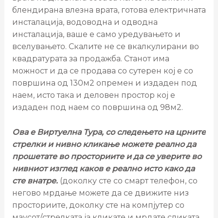
блендирана влезна врата, готова електричната
инсталација, водоводна и одводна
инсталација, ваше е само уредувањето и
вселувањето. Скалите не се вкалкулирани во
квадратурата за продажба. Станот има
можност и да се продава со сутерен кој е со
површина од 130м2 опремен и издаден под
наем, исто така и деловен простор кој е
издаден под наем со површина од 98м2.
Ова е Виртуелна Тура, со следењето на црните
стрелки и нивно кликање можете реално да
прошетате во просториите и да се уверите во
нивниот изглед каков е реално исто како да
сте внатре.
(доколку сте со смарт телефон, со
негово мрдање можете да се движите низ
просториите, доколку сте на компјутер со
маусот/стрелката ја кликате и мрдате сликата