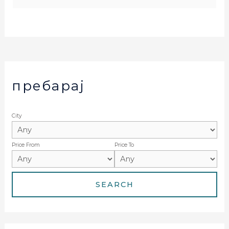
пребарај
City
Price From
Price To