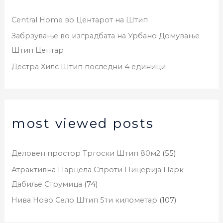
Central Home во Центарот на Штип
Забрзување во изградбата на Урбано Домување
Штип Центар
Дестра Хилс Штип последни 4 единици
most viewed posts
Деловен простор Тргоски Штип 80м2
(55)
Атрактивна Парцела Спроти Пицерија Парк
Дабиље Струмица
(74)
Нива Ново Село Штип 5ти километар
(107)