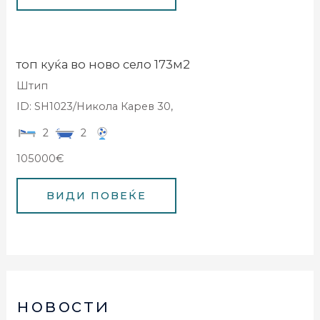
топ куќа во ново село 173м2
Штип
ID: SH1023/Никола Карев 30,
2
2
105000€
новости