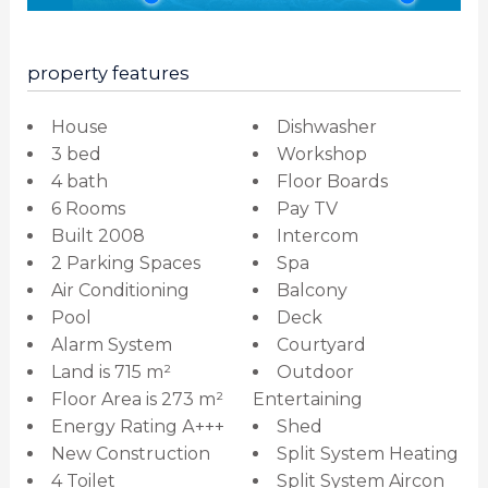
property features
House
Dishwasher
3 bed
Workshop
4 bath
Floor Boards
6 Rooms
Pay TV
Built 2008
Intercom
2 Parking Spaces
Spa
Air Conditioning
Balcony
Pool
Deck
Alarm System
Courtyard
Land is 715 m²
Outdoor
Floor Area is 273 m²
Entertaining
Energy Rating А+++
Shed
New Construction
Split System Heating
4 Toilet
Split System Aircon