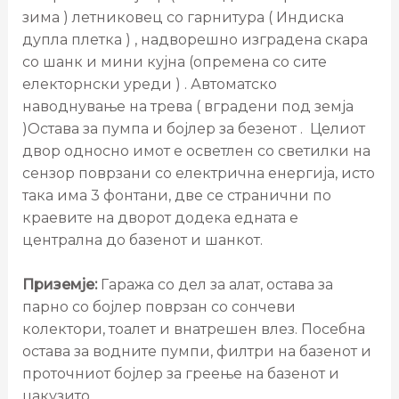
зима ) летниковец со гарнитура ( Индиска
дупла плетка ) , надворешно изградена скара
со шанк и мини кујна (опремена со сите
електорнски уреди ) . Автоматско
наводнување на трева ( вградени под земја
)Остава за пумпа и бојлер за безенот . Целиот
двор односно имот е осветлен со светилки на
сензор поврзани со електрична енергија, исто
така има 3 фонтани, две се странични по
краевите на дворот додека едната е
централна до базенот и шанкот.
Приземје:
Гаража со дел за алат, остава за
парно со бојлер поврзан со сончеви
колектори, тоалет и внатрешен влез. Посебна
остава за водните пумпи, филтри на базенот и
проточниот бојлер за греење на базенот и
џакузито.