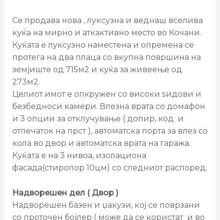
Се продава нова , луксузна и веднаш вселива
куќа на мирно и аткактивно место во Кочани.
Куќата е луксузно наместена и опремена се
протега на два плаца со вкупна површина на
земјиште од 715м2 и куќа за живеење од
273м2.
Целиот имот е опкружен со високи ѕидови и
безбедноси камери. Влезна врата со домафон
и 3 опции за отклучување ( допир, код и
отпечаток на прст ), автоматска порта за влез со
кола во двор и автоматска врата на гаража.
Куќата е на 3 нивоа, изолациона
фасада(стиропор 10цм) со следниот распоред.
Надворешен дел ( Двор )
Надворешен базен и џакузи, кој се поврзани
со проточен бојлер ( може да се користат и во