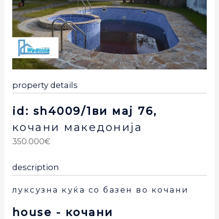
property details
id: sh4009/1ви мај 76,
кочани
македонија
350.000€
description
луксузна куќа со базен во кочани
house
- кочани