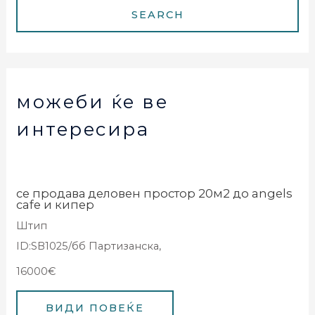
можеби ќе ве
интересира
се продава деловен простор 20м2 до angels
cafe и кипер
Штип
ID:SB1025/бб Партизанска,
16000€