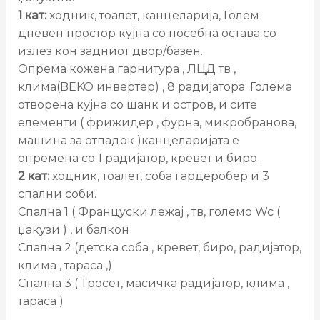
1 кат:
ходник, тоалет, канцеларија, Голем
дневен простор кујна со посебна остава со
излез кон задниот двор/базен.
Опрема кожена гарнитура , ЛЦД тв ,
клима(BEKO инвертер) , 8 радијатора. Голема
отворена кујна со шанк и остров, и сите
елементи ( фрижидер , фурна, микробранова,
машина за отпадок )канцеларијата е
опремена со 1 радијатор, кревет и биро .
2 кат:
ходник, тоалет, соба гардеробер и 3
спални соби.
Спална 1 ( Француски лежај , тв, големо Wc (
џакузи ) , и балкон
Спална 2 (детска соба , кревет, биро, радијатор,
клима , тараса ,)
Спална 3 ( Тросет, масичка радијатор, клима ,
тараса )