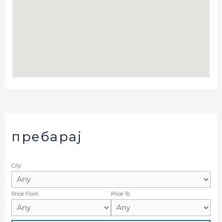
пребарај
City
Price From
Price To