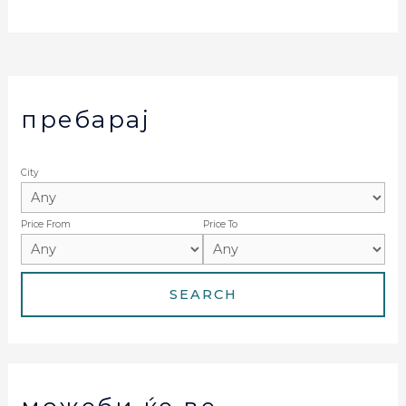
пребарај
City
Price From
Price To