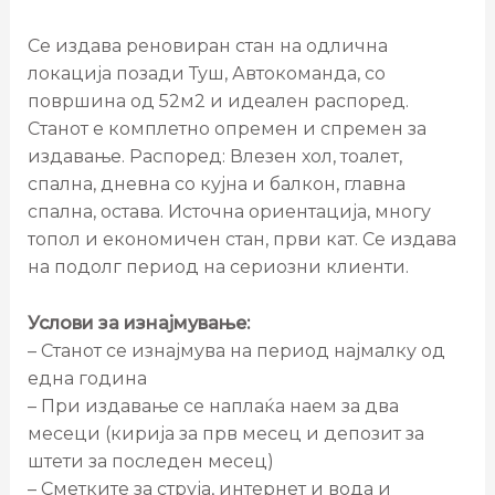
Се издава реновиран стан на одлична
локација позади Туш, Автокоманда, со
површина од 52м2 и идеален распоред.
Станот е комплетно опремен и спремен за
издавање. Распоред: Влезен хол, тоалет,
спална, дневна со кујна и балкон, главна
спална, остава. Источна ориентација, многу
топол и економичен стан, први кат. Се издава
на подолг период на сериозни клиенти.
Услови за изнајмување:
– Станот се изнајмува на период најмалку од
една година
– При издавање се наплаќа наем за два
месеци (кирија за прв месец и депозит за
штети за последен месец)
– Сметките за струја, интернет и вода и