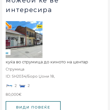
можеби ќе ве
интересира
куќа во струмица до киното на центар
Струмица
ID: SH2034/Боро Џони 18,
2
2
80,000€