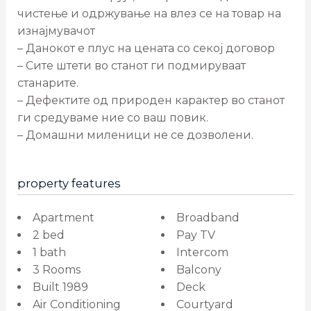
чистење и одржување на влез се на товар на
изнајмувачот
– Данокот е плус на цената со секој договор
– Сите штети во станот ги подмируваат
станарите.
– Дефектите од природен карактер во станот
ги средуваме ние со ваш повик.
– Домашни миленици не се дозволени.
property features
Apartment
Broadband
2 bed
Pay TV
1 bath
Intercom
3 Rooms
Balcony
Built 1989
Deck
Air Conditioning
Courtyard