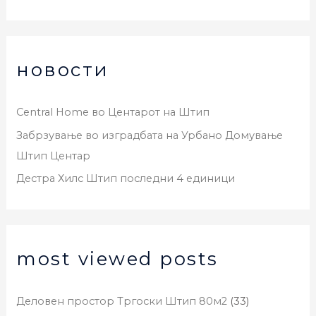
новости
Central Home во Центарот на Штип
Забрзување во изградбата на Урбано Домување
Штип Центар
Дестра Хилс Штип последни 4 единици
most viewed posts
Деловен простор Тргоски Штип 80м2
(33)