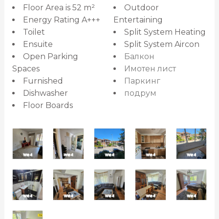
Floor Area is 52 m²
Outdoor
Energy Rating A+++
Entertaining
Toilet
Split System Heating
Ensuite
Split System Aircon
Open Parking
Балкон
Spaces
Имотен лист
Furnished
Паркинг
Dishwasher
подрум
Floor Boards