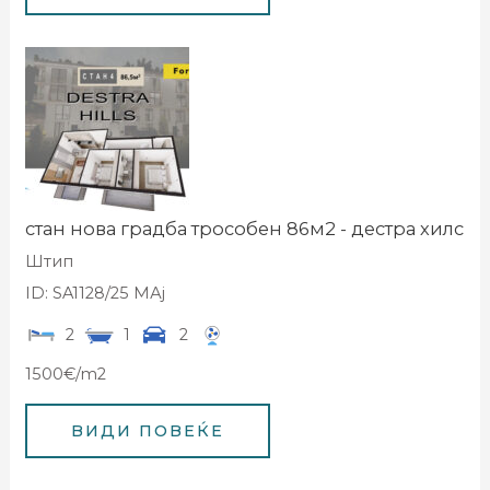
стан нова градба трособен 86м2 - дестра хилс
Штип
ID: SA1128/25 МАј
2
1
2
1500€/m2