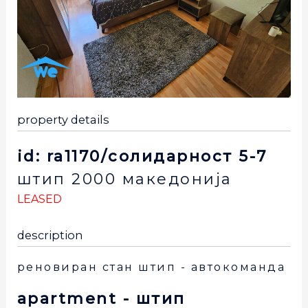
property details
id: ra1170/солидарност 5-7
штип
2000
македонија
LEASED
description
реновиран стан штип - автокоманда
apartment
- штип