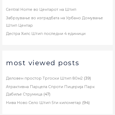
Central Home во Центарот на Штип
Забрзување во изградбата на Урбано Домување
Штип Центар
Дестра Хилс Штип последни 4 единици
most viewed posts
Деловен простор Тргоски Штип 80м2
(39)
Атрактивна Парцела Спроти Пицерија Парк
Дабиље Струмица
(47)
Нива Ново Село Штип 5ти километар
(94)