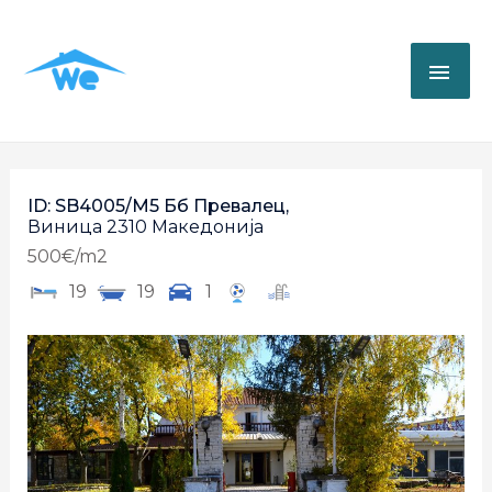
ID: SB4005/M5 Бб Превалец,
Виница
2310
Македонија
500€/m2
19
19
1