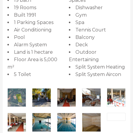
19 bath
Spaces
19 Rooms
Dishwasher
Built 1991
Gym
1 Parking Spaces
Spa
Air Conditioning
Tennis Court
Pool
Balcony
Alarm System
Deck
Land is 1 hectare
Outdoor
Floor Area is 5,000
Entertaining
m²
Split System Heating
5 Toilet
Split System Aircon