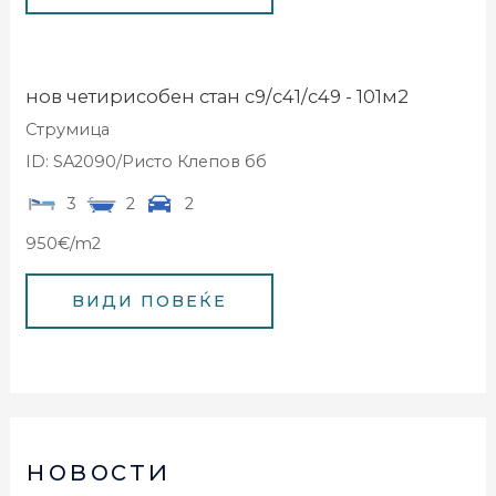
нов четирисобен стан с9/с41/с49 - 101м2
Струмица
ID: SA2090/Ристо Клепов бб
3
2
2
950€/m2
новости