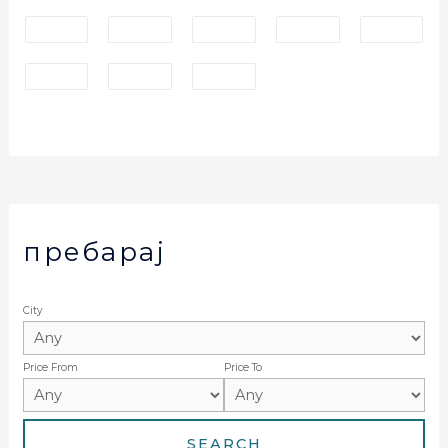
пребарај
City
Price From
Price To