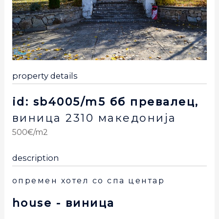
property details
id: sb4005/m5 бб превалец,
виница
2310
македонија
500€/m2
description
опремен хотел со спа центар
house
- виница