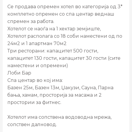
Се продава опремен хотел во категорија од 3*
комплетно опремен со спа центар веднаш
спремен за работа.
Хотелот се наоѓа на 1 хектар земјиште,
Хотелот располага со 18 соби наместени од по
24м2 и 1 апартман 70м2
Три ресторани: капацитет 500 гости,
капацитет 130 гости, капацитет 30 гости (сите
наместени и опремени)
Лоби Бар
Спа центар во кој има:
Базен 25м, Базен 13м, Џакузи, Сауна, Парна
бања, хамам, просторија за масажа и 2
простории за фитнес.
Хотелот има сопствена водоводна мрежа,
сопствен далновод.