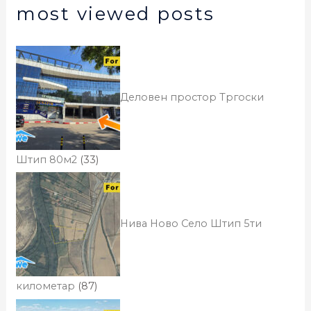
most viewed posts
Деловен простор Тргоски
Штип 80м2
(33)
Нива Ново Село Штип 5ти
километар
(87)