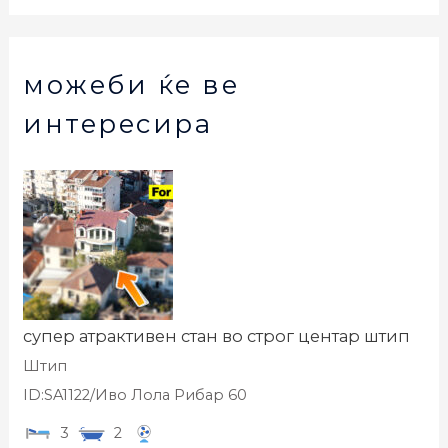
можеби ќе ве
интересира
супер атрактивен стан во строг центар штип
Штип
ID:SA1122/Иво Лола Рибар 60
3
2