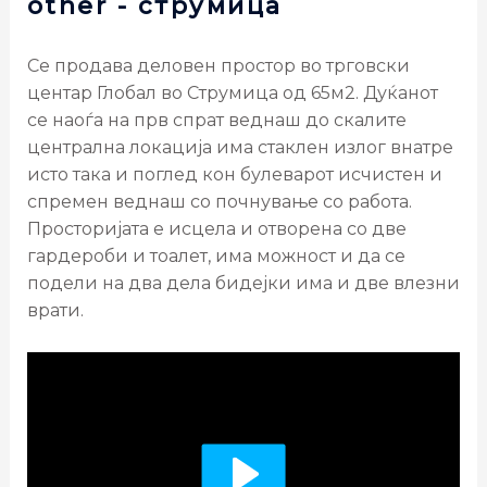
other
- струмица
Се продава деловен простор во трговски
центар Глобал во Струмица од 65м2. Дуќанот
се наоѓа на прв спрат веднаш до скалите
централна локација има стаклен излог внатре
исто така и поглед кон булеварот исчистен и
спремен веднаш со почнување со работа.
Просторијата е исцела и отворена со две
гардероби и тоалет, има можност и да се
подели на два дела бидејки има и две влезни
врати.