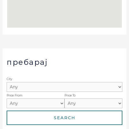
пребарај
City
Price From
Price To