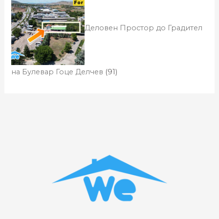
Деловен Простор до Градител
на Булевар Гоце Делчев
(91)