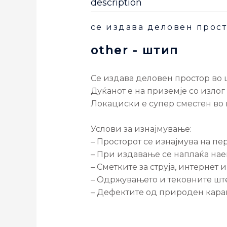
description
се издава деловен прост
other
- штип
Се издава деловен простор во 
Дуќанот е на приземје со излог
Локациски е супер сместен во 
Услови за изнајмување:
– Просторот се изнајмува на п
– При издавање се наплаќа нае
– Сметките за струја, интернет
– Одржувањето и тековните ште
– Дефектите од природен кара