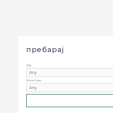
пребарај
City
Price From