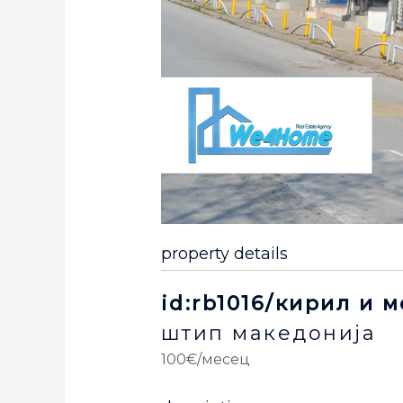
property details
id:rb1016/кирил и 
штип
македонија
100€/месец