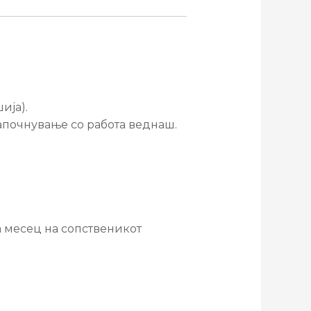
ија).
започнување со работа веднаш.
за месец на сопственикот