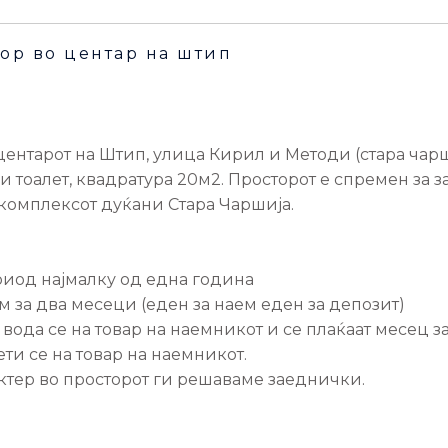
ор во центар на штип
центарот на Штип, улица Кирил и Методи (стара чарш
 и тоалет, квадратура 20м2. Просторот е спремен за 
комплексот дуќани Стара Чаршија.
ериод најмалку од една година
м за два месеци (еден за наем еден за депозит)
 и вода се на товар на наемникот и се плаќаат месец 
ти се на товар на наемникот.
ктер во просторот ги решаваме заеднички.