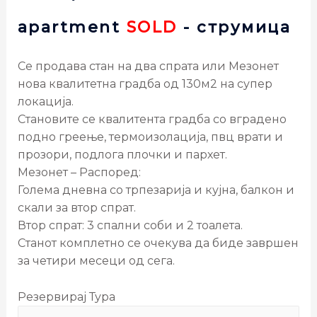
apartment
SOLD
- струмица
Се продава стан на два спрата или Мезонет
нова квалитетна градба од 130м2 на супер
локација.
Становите се квалитента градба со вградено
подно греење, термоизолација, пвц врати и
прозори, подлога плочки и пархет.
Мезонет – Распоред:
Голема дневна со трпезарија и кујна, балкон и
скали за втор спрат.
Втор спрат: 3 спални соби и 2 тоалета.
Станот комплетно се очекува да биде завршен
за четири месеци од сега.
Резервирај Тура