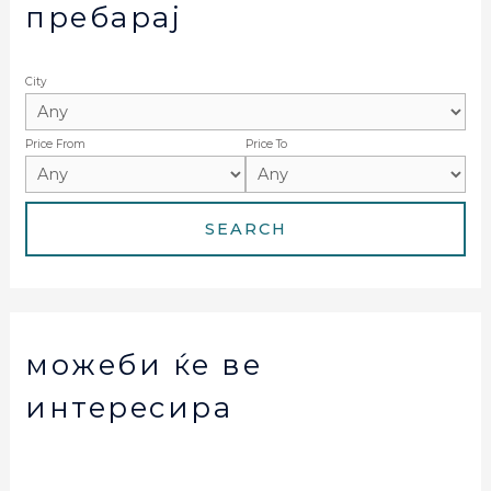
пребарај
City
Price From
Price To
можеби ќе ве
интересира