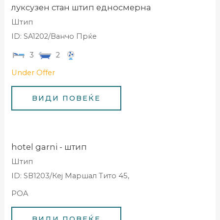
луксузен стан штип едносмерна
Штип
ID: SA1202/Ванчо Прќе
3
2
Under Offer
hotel garni - штип
Штип
ID: SB1203/Кеј Маршал Тито 45,
POA