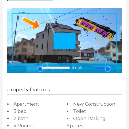
property features
Apartment
New Construction
3 bed
Toilet
2 bath
Open Parking
4 Rooms
Spaces