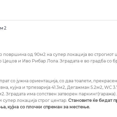
0м2
со површина од 90м2 на супер локација во строгиот
 Цецов и Иво Рибар Лола. Зградата е во градба со б
 спрат со јужна ориентација, со два тоалети, прекрас
на, кујна и трпезарија 41.3м2, Дегажман 5.2м2, WC 3.
9м2. Зградата има сопствен затворен паркинг(гаража)
и супер локација строг центар.
Становите ќе бидат 
ња, кујна со плочки спреман за местење.