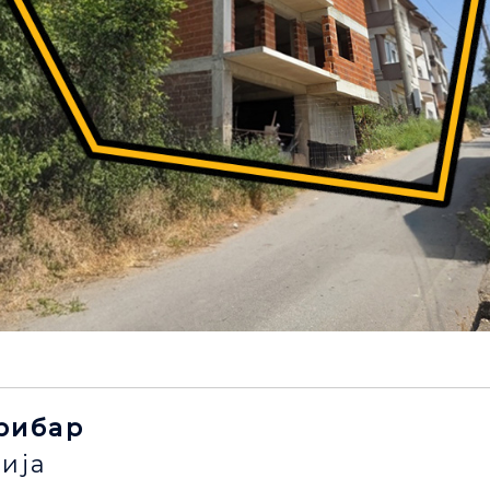
 рибар
ија