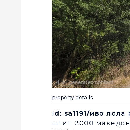
property details
id: sa1191/иво лола
штип
2000
македон