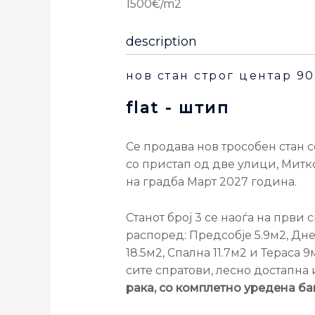
1500€/m2
description
нов стан строг центар 9
flat
- штип
Се продава нов трособен стан 
со пристап од две улици, Митко
на градба Март 2027 година.
Станот број 3 се наоѓа на први
распоред: Предсобје 5.9м2, Днев
18.5м2, Спална 11.7м2 и Тераса 
сите спратови, лесно достапна 
рака, со комплетно уредена ба