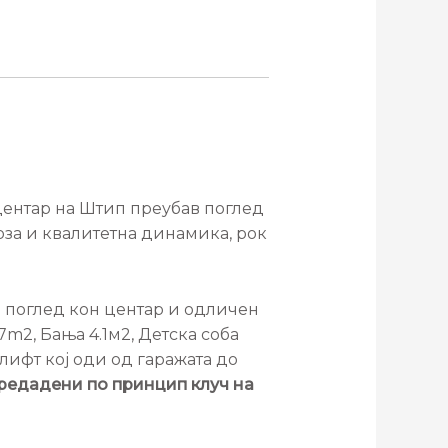
 центар на Штип преубав поглед
рза и квалитетна динамика, рок
ен поглед кон центар и одличен
7m2, Бања 4.1м2, Детска соба
 лифт кој оди од гаражата до
предадени по принцип клуч на