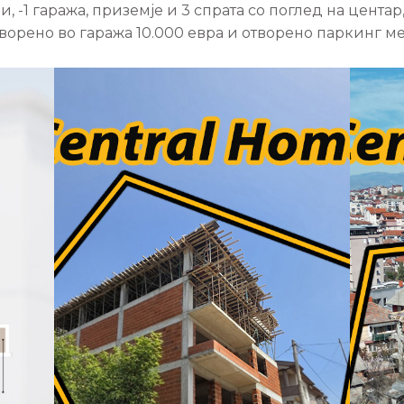
и, -1 гаража, приземје и 3 спрата со поглед на центар
ворено во гаража 10.000 евра и отворено паркинг ме