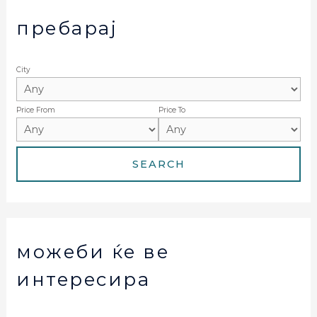
пребарај
City
Price From
Price To
можеби ќе ве
интересира