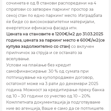
сочинета е од 8 станови распоредени на 4
спратови со затворен паркинг простор за
секој стан по едно паркинг место. Изградбата
ќе биде со висококвалитетни материјали,
енергетски ефикасна фасада итн.
Цената на становите е 1200€/м2 до 31.03.2025
година, цената за паркинг место е 600€/м2(се
купува задолжително со стан)
со вклучен
прилчичок за струја и се останато за
вселување.
Услови на плаќање без кредит
самофинансирање: 30 % од сумата при
потпишување на купопродажен договор,
остатокот може на 3 рати до декември 2025
година. Можност за кредитирање преку банка
од 10 – 30 години со учество од 10 – 20%.
Комлпетната документација ја подготвуваме
ние во агенција, Ваше е само да се потпишете.