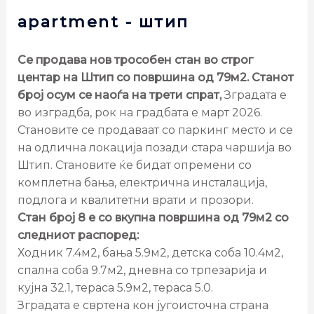
apartment
- штип
Се продава нов трособен стан во строг
центар на Штип со површина од 79м2. Станот
број осум се наоѓа на трети спрат,
Зградата е
во изградба, рок на градбата е март 2026.
Становите се продаваат со паркинг место и се
на одлична локација позади стара чаршија во
Штип. Становите ќе бидат опремени со
комплетна бања, електрична инсталација,
подлога и квалитетни врати и прозори.
Стан број 8 е со вкупна површина од 79м2 со
следниот распоред:
Ходник 7.4м2, бања 5.9м2, детска соба 10.4м2,
спална соба 9.7м2, дневна со трпезарија и
кујна 32.1, тераса 5.9м2, тераса 5.0.
Зградата е свртена кон југоисточна страна