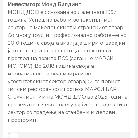
Инвеститор: Монд Билдинг
МОНД ДОО е основана во далечната 1993
година. Успешно работи во текстилниот
сектор на македонскиот и странскиот пазар.
Со многу труд и професионално работење во
2010 година својата визија ја шири отварајќи
ја првата приватна станица за технички
преглед на возила ПСС (сегашно МАРСИ
МОТОРС). Во 2018 година својата
иновативност ја реализира и во
угостителскиот сектор отварајќи го првиот
типски ресторан со игротека МАРСИ БАР.
Стручниот тим на МОНД ДОО во 2023 година
презема нов чекор влегувајќи во градежниот
сектор со градење на станбени и деловни
простории.