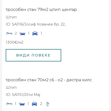
трособен стан 79м2 штип центар
Штип
ID: SA1116/Јосиф Ковачев бр. 22,
2
1
1
1300€/м2
трособен стан 70м2 с6 - о2 - дестра хилс
Штип
ID: SA1151/25ти Мај
1
1
2