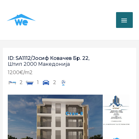
ID: SA1112/Јосиф Ковачев Бр. 22,
Штип
2000
Македонија
1200€/m2
2
1
2