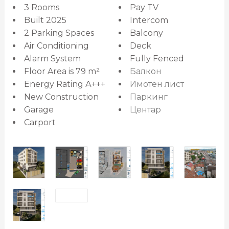
3 Rooms
Pay TV
Built 2025
Intercom
2 Parking Spaces
Balcony
Air Conditioning
Deck
Alarm System
Fully Fenced
Floor Area is 79 m²
Балкон
Energy Rating А+++
Имотен лист
New Construction
Паркинг
Garage
Центар
Carport