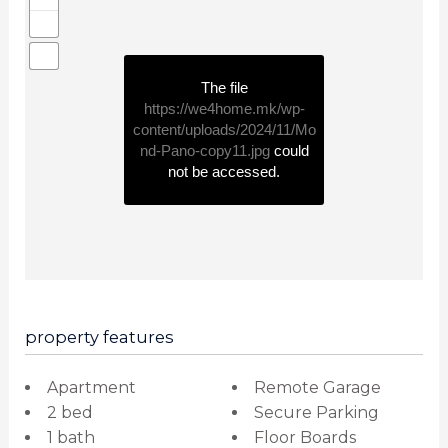
The file
https://we4home.mk/wp-
content/uploads/2024/11/Mo
nd-Pano-copy11.jpg
could
not be accessed.
property features
Apartment
Remote Garage
2 bed
Secure Parking
1 bath
Floor Boards