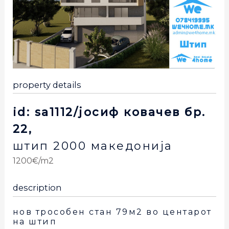
property details
id: sa1112/јосиф ковачев бр.
22,
штип
2000
македонија
1200€/m2
description
нов трособен стан 79м2 во центарот
на штип