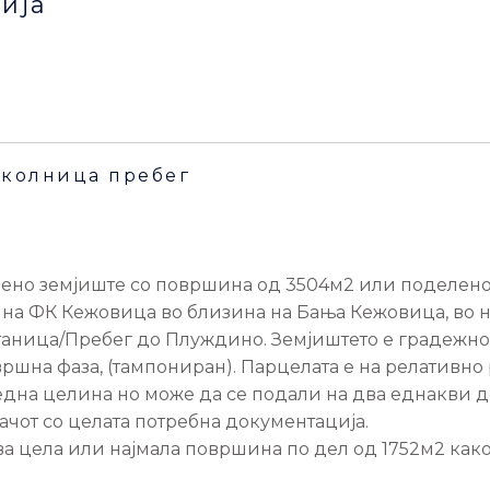
ија
иколница пребег
ено земјиште со површина од 3504м2 или поделено н
 на ФК Кежовица во близина на Бања Кежовица, во 
таница/Пребег до Плуждино. Земјиштето е градежно 
авршна фаза, (тампониран). Парцелата е на релативно
една целина но може да се подали на два еднакви 
ачот со целата потребна документација.
а цела или најмала површина по дел од 1752м2 как