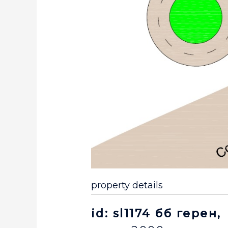
property details
id: sl1174 бб герен,