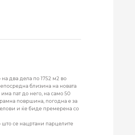
а два дела по 1752 м2 во
непосредна близина на новата
има пат до него, на само 50
 рамна површина, погодна е за
делови и ќе биде премерена со
о што се нацртани парцелите