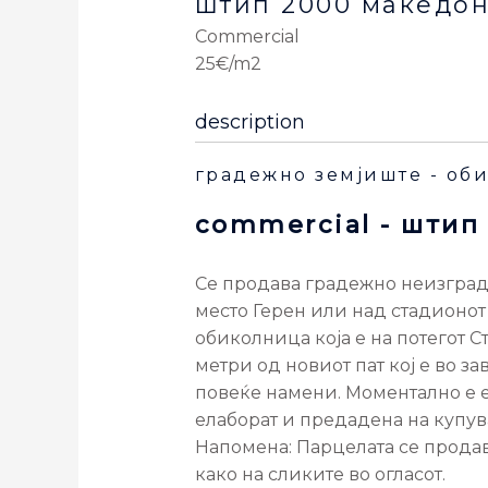
штип
2000
македон
Commercial
25€/m2
description
градежно земјиште - об
commercial
- штип
Се продава градежно неизград
место Герен или над стадионот
обиколница која е на потегот С
метри од новиот пат кој е во з
повеќе намени. Моментално е 
елаборат и предадена на купув
Напомена: Парцелата се продав
како на сликите во огласот.