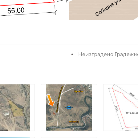
Неизградено Градежн