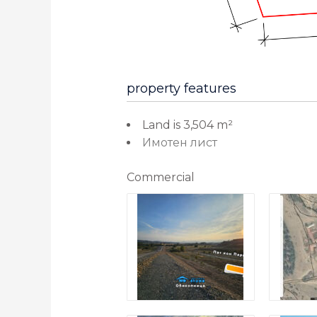
property features
Land is 3,504 m²
Имотен лист
Commercial