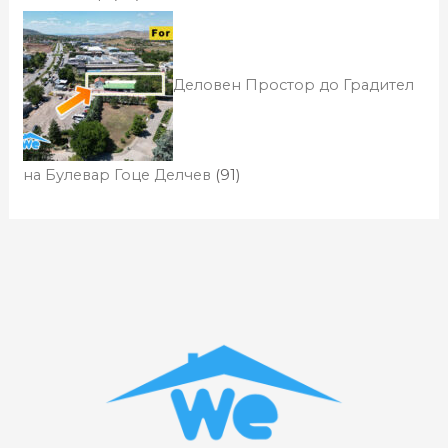
Деловен Простор до Градител
на Булевар Гоце Делчев
(91)