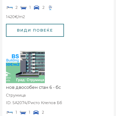
2
1
2
1420€/m2
нов двособен стан 6 - бс
Струмица
ID: SA2074/Ристо Клепов Бб
1
1
2