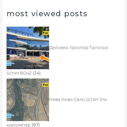
most viewed posts
Деловен простор Тргоски
Штип 80м2
(34)
Нива Ново Село Штип 5ти
километар
(87)