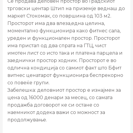
Се продава деловен простор во Градскиот
трговски центар Штип на приземје веднаш до
маркет Стокомак, со површина од 103 м2.
Просторот има два влеза,една целина,
моментално функционира како фитнес сала,
уреден и функционален простор. Просторот
има пристап од два спрата на ГТЦ, чист
имотен лист со исто така и платена парцела и
заеднички простор ходник. Просторот е во
одлична кондиција со самиот факт што Бфит
витнес ценатарот функционира беспрекорно
со повеќе групи.
Забелешка: деловниот простор е изнајмен за
цена од 16000 денари за месец, со самата
продажба договорот ке си остане со
наемникот додека важи со можност за
продолжување.