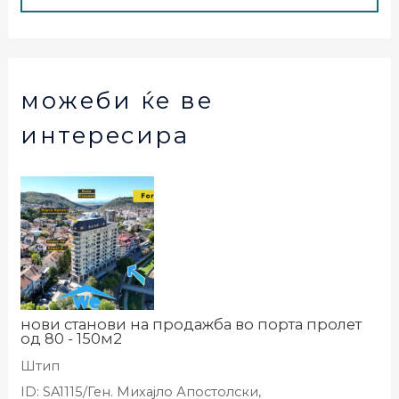
можеби ќе ве
интересира
нови станови на продажба во порта пролет
од 80 - 150м2
Штип
ID: SA1115/Ген. Михајло Апостолски,