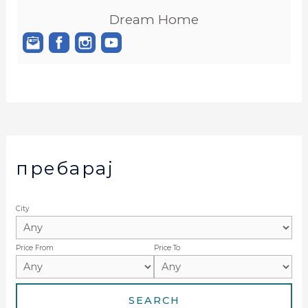
Dream Home
пребарај
City
Price From
Price To