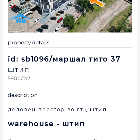
property details
id: sb1096/маршал тито 37
штип
590€/m2
description
деловен простор во гтц штип
warehouse
- штип