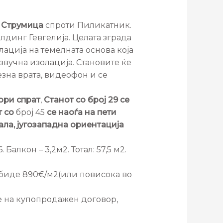
о Струмица
спроти Пиликатник.
лдинг Гевгелија. Целата зграда
ација на темелната основа која
 звучна изолација. Становите ќе
зна врата, видеофон и се
тори спрат
,
Станот со број 29 се
т со
број 45
се наоѓа на пети
ала, југозападна ориентација
. Балкон – 3,2м2. Тотал: 57,5 м2.
е биде 890€/м2(или повисока во
е на купопродажен договор,