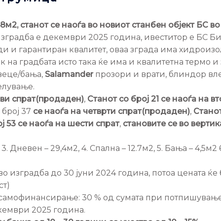
8м2, станот се наоѓа во новиот станбен објект БС в
изградба е декември 2025 година, ивеститор е БС Би
и и гарантиран квалитет, оваа зграда има хидроизол
к на градбата исто така ќе има и квалитетна термо и
веце/бања,
Salamander
прозори и врати, блиндор вле
елување.
рви спрат(продаден)
,
Станот со број 21 се наоѓа на в
о
број 37
се наоѓа на четврти спрат(продаден)
,
Стано
ј 53 се наоѓа на шести спрат
,
становите се во вертик
, 3. Дневен – 29,4м2, 4. Спална – 12.7м2, 5. Бања – 4,5м2 6
во изградба до 30 јуни 2024 година, потоа цената ќ
ст)
 самофинансирање: 30 % од сумата при потпишувањ
екември 2025 година.