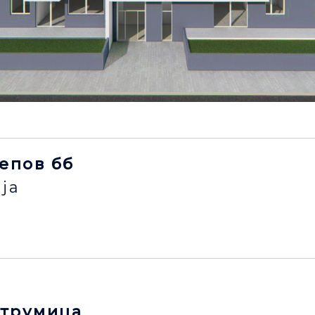
лепов бб
ја
струмица