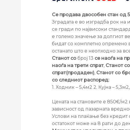
Се продава двособен стан од 5
Зградата е во изградба рок на 
се гради по највисоки стандард
е големо значење за долгиот ве
бидат со комплетно опремено 
останато што е неопходно за вс
Станот со
број 13
се наоѓа на п
наоѓа на трети спрат
,
Станот с
спрат(продаден)
,
Станот со бро
со следниот распоред:
1. Ходник – 5,4м2 2. Кујна – 5,3м2
Цената на становите е 850€/м2 
зависност од пазарната вредно
Услови на плаќање без кредит
остатокот може на 8 рати до д