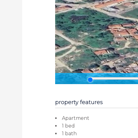
property features
Apartment
1 bed
1 bath