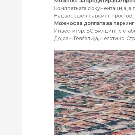
Можност за кредитирање преку б
Комлпетната документација ја п
Надворешен паркинг простор, 
Можнос за доплата за паркинг
Инвеститор: БС Билдинг е етаб
Дојран, Гевѓелија, Неготино, Ст