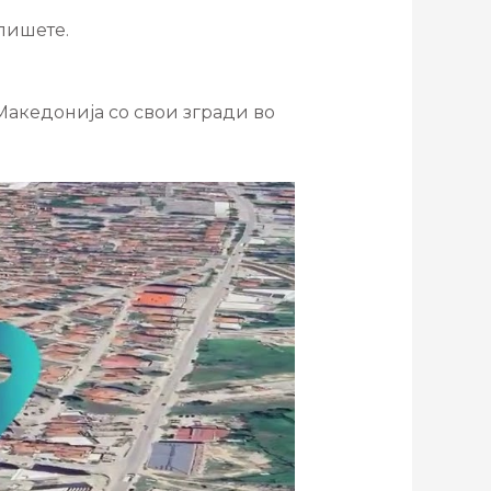
пишете.
Македонија со свои згради во