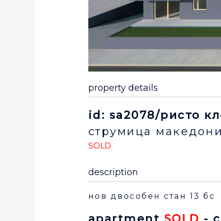
property details
id: sa2078/ристо к
струмица
македони
SOLD
description
нов двособен стан 13 бс
apartment
SOLD
- 