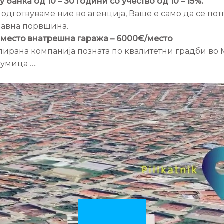
анка од 10 – 30 години со учество од 10 – 15%.
одготвуваме ние во агенција, Ваше е само да се пот
јавна порвшина.
 место внатрешна гаража – 6000€/место
лирана компанија позната по квалитетни градби во 
румица ….