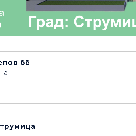
лепов бб
ја
струмица