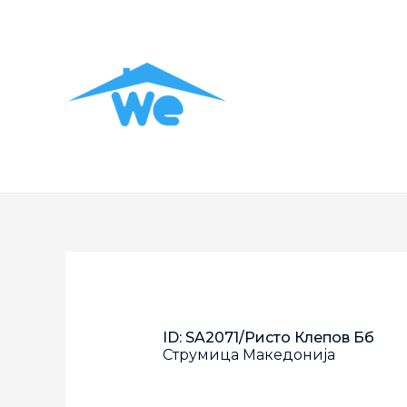
ID: SA2071/ристо Клепов Бб
Струмица
Македонија