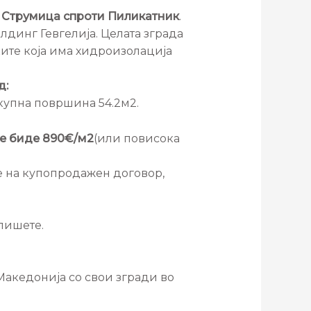
во Струмица спроти Пиликатник
.
лдинг Гевгелија. Целата зграда
ките која има хидроизолација
д:
. Вкупна површина 54.2м2.
ќе биде 890€/м2
(или повисока
е на купопродажен договор,
пишете.
Македонија со свои згради во