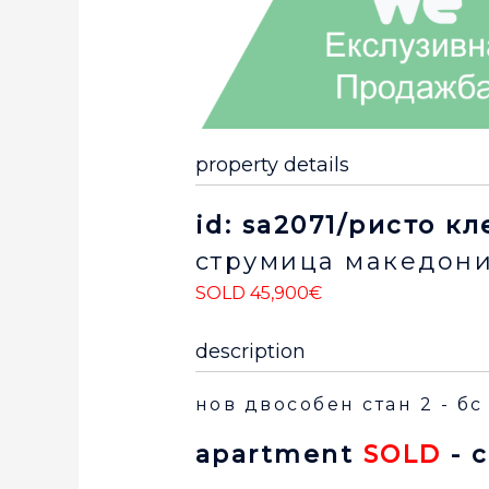
property details
id: sa2071/ристо к
струмица
македони
SOLD 45,900€
description
нов двособен стан 2 - бс
apartment
SOLD
- 