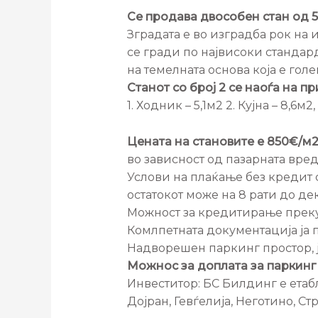
Се продава двособен стан од 5
Зградата е во изградба рок на 
се гради по највисоки стандард
на темелната основа која е гол
Станот со број 2 се наоѓа на п
1. Ходник – 5,1м2 2. Кујна – 8,6м
Цената на становите е 850€/м2
во зависност од пазарната вред
Услови на плаќање без кредит
остатокот може на 8 рати до д
Можност за кредитирање преку б
Комлпетната документација ја п
Надворешен паркинг простор, 
Можнос за доплата за паркинг
Инвеститор: БС Билдинг е етаб
Дојран, Гевѓелија, Неготино, Ст