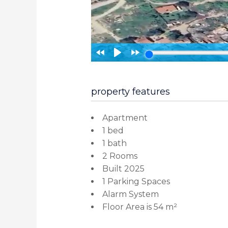
property features
Apartment
1 bed
1 bath
2 Rooms
Built 2025
1 Parking Spaces
Alarm System
Floor Area is 54 m²