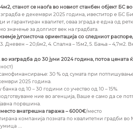
4м2, станот се наоѓа во новиот станбен објект БС 
изградба е декември 2025 година, ивеститор е БС Би
и и гарантиран квалитет, оваа зграда е една од рет
емо значење за долгиот век на градбата.
риземје југоисточа ориентација со следниот распоре
2, 3. Дневен – 20,6м2, 4. Спална – 15м2, 5. Бања – 4,7м2
 во изградба до 30 јуни 2024 година, потоа цената 
ност)
 самофинансирање: 30 % од сумата при потпишувањ
екември 2025 година.
анка од 10 – 30 години со учество од 10 – 15%.
одготвуваме ние во агенција, Ваше е само да се пот
јавна порвшина.
 место внатрешна гаража – 6000€
/место
лирана компанија позната по квалитетни градби во 
румица ….