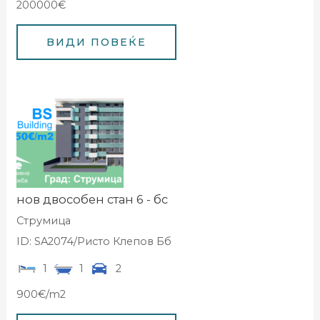
200000€
нов двособен стан 6 - бс
Струмица
ID: SA2074/Ристо Клепов Бб
1
1
2
900€/m2