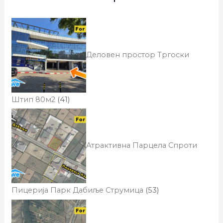
Деловен простор Тргоски
Штип 80м2
(41)
Атрактивна Парцела Спроти
Пицерија Парк Дабиље Струмица
(53)