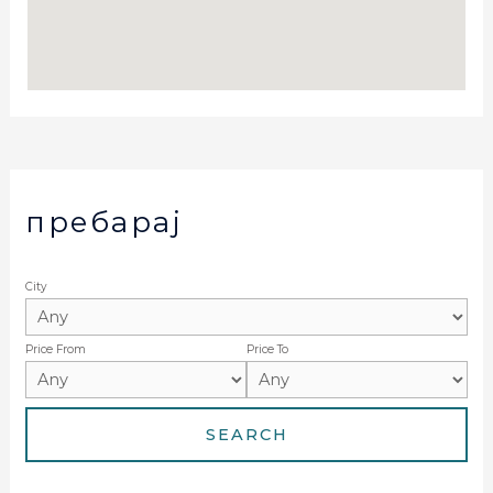
пребарај
City
Price From
Price To