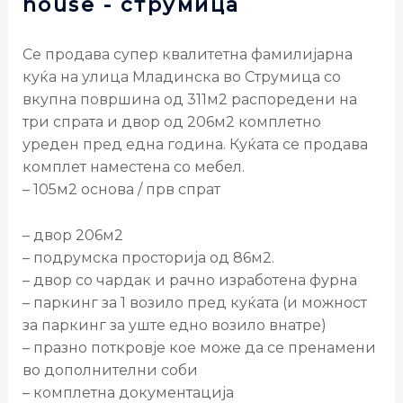
house
- струмица
Се продава супер квалитетна фамилијарна
куќа на улица Младинска во Струмица со
вкупна површина од 311м2 распоредени на
три спрата и двор од 206м2 комплетно
уреден пред една година. Куќата се продава
комплет наместена со мебел.
– 105м2 основа / прв спрат
– двор 206м2
– подрумска просторија од 86м2.
– двор со чардак и рачно изработена фурна
– паркинг за 1 возило пред куќата (и можност
за паркинг за уште едно возило внатре)
– празно поткровје кое може да се пренамени
во дополнителни соби
– комплетна документација