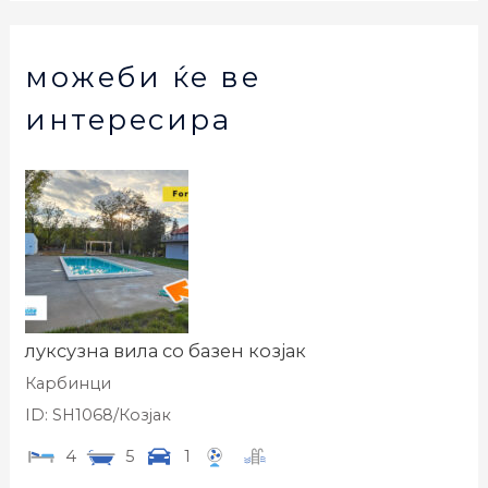
можеби ќе ве
интересира
луксузна вила со базен козјак
Карбинци
ID: SH1068/Козјак
4
5
1