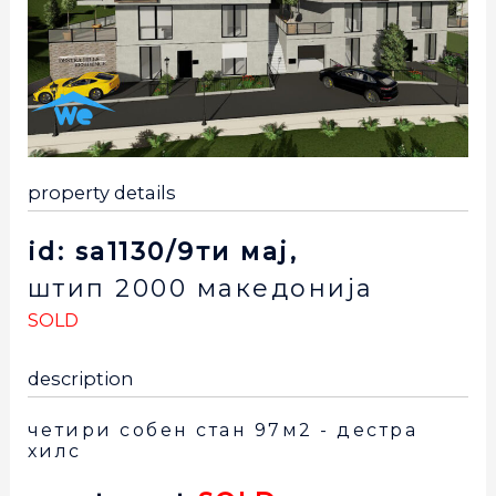
property details
id: sa1130/9ти мај,
штип
2000
македонија
SOLD
description
четири собен стан 97м2 - дестра
хилс