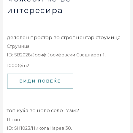
интересира
деловен простор во строг центар струмица
Струмица
ID: SB2028/Јосиф Јосифовски Свештарот 1,
1000€/m2
топ куќа во ново село 173м2
Штип
ID: SH1023/Никола Карев 30,