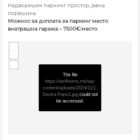
Надворешен паркинг простор, јавна
порвшина.
Можнос за доплата за паркинг место
внатрешна гаража – 7500€
/
место
.
The file
https://we4home.mk/wp-
content/uploads/2024/11/1-
Destra-Pano1.jpg
could not
be accessed.