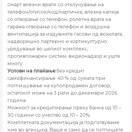
смарт влезни врати со отклучување на
телефон/отисок/код/картичка, влезна капија
со отворање со телефон, ролетна врата на
гаража отворање со телефон и воздушна
вентилација за издувните гасови од возилата,
надворешно партерно и хортикултурно
уредување во целиот комплекс,
противпожарен систем, видеонадзор и уште
многу.
Услови на плаќање
без кредит
самофинансирање: 40 % од сумата при
потпишување на купопродажен договор,
остатокот може на 3 рати до декември 2026
година.
Можност за кредитирање преку банка од 10 –
30 години со учество од 10 – 20%.
Комлпетната документација ја подготвуваме
ние во агенција, Ваше е само да се потпишете.