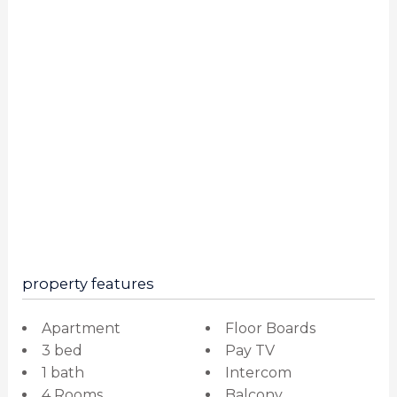
property features
Apartment
Floor Boards
3 bed
Pay TV
1 bath
Intercom
4 Rooms
Balcony