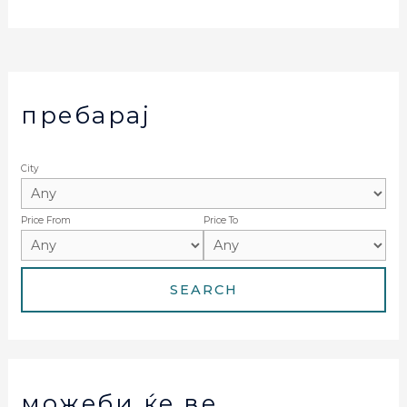
пребарај
City
Price From
Price To
можеби ќе ве