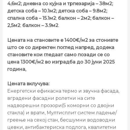
4,6м2; дневна со кујна и трпезарија – 38м2;
детска соба – 10.1м2; детска соба – 9.8м2;
спална соба – 15.1м2
;
балкон – 2м2; балкон –
2,5м2
;
балкон – 3.9м2
.
Цената на становите е 1400€/м2 за стонивте
што се со директен поглед напред, додека
становите кои гледаат само позади се со
цена 1300€/м2 во изградба до 30 јуни 2025
година,
Цената вклучува:
Енергетски ефикасна термо и звучна фасада,
вградени фасадни ролетни на сите
надворешни прозори(5 коморни со двојни
стакла) и врати, Мултисплит систем ладење/
греење на секој стан, бесшумни водоводни
цевки, антибактериска подлога, квалитетни