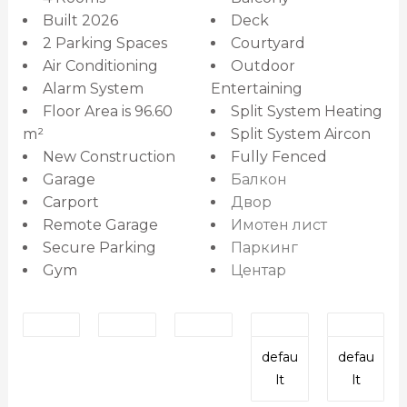
Built 2026
Deck
2 Parking Spaces
Courtyard
Air Conditioning
Outdoor
Alarm System
Entertaining
Floor Area is 96.60
Split System Heating
m²
Split System Aircon
New Construction
Fully Fenced
Garage
Балкон
Carport
Двор
Remote Garage
Имотен лист
Secure Parking
Паркинг
Gym
Центар
defau
defau
lt
lt