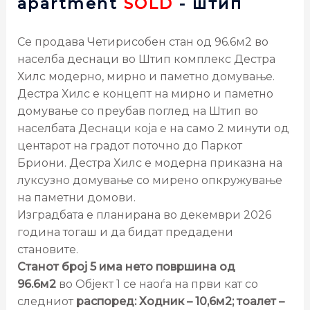
apartment
SOLD
- штип
Се продава Четирисобен стан од 96.6м2 во
населба деснаци во Штип комплекс Дестра
Хилс модерно, мирно и паметно домување.
Дестра Хилс е концепт на мирно и паметно
домување со преубав поглед на Штип во
населбата Деснаци која е на само 2 минути од
центарот на градот поточно до Паркот
Бриони. Дестра Хилс е модерна приказна на
луксузно домување со мирено опкружување
на паметни домови.
Изградбата е планирана во декември 2026
година тогаш и да бидат предадени
становите.
Станот број 5 има нето површина од
96.6м2
во Објект 1 се наоѓа на први кат со
следниот
распоред: Ходник – 10,6м2; тоалет –