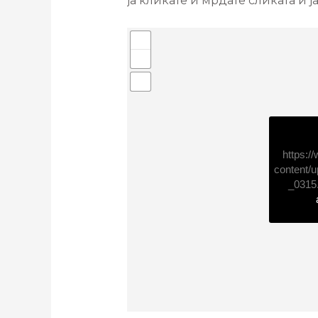
ја кликате и мрдате сликата и ј
https:
content/u
_0315.