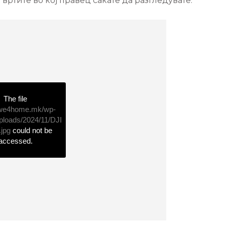
а вртите во кој правец сакате да разгледувате.
The file
//we4home.mk/wp-
ploads/2024/11/DJI
jpg
could not be
accessed.