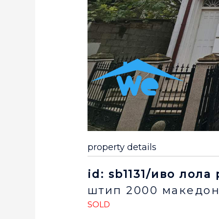
property details
id: sb1131/иво лола
штип
2000
македон
SOLD