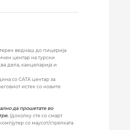
утерен веднаш до пицерија
ичен центар на турски
ва дела, канцеларија и
дина со САТА центар за
еговиот истек со новите
ално да прошетате во
тре.
(доколку сте со смарт
компјутер со маусот/стрелката