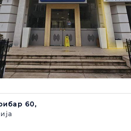
 рибар 60,
ија