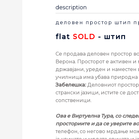
description
деловен простор штип п
flat
SOLD
- штип
Се продава деловен простор во
Верона. Просторот е активен и
државјани, уреден и наместен 
училница има убава природна с
Забелешка:
Деловниот простор 
странски јазици, истите се до
сопственици.
Ова е Виртуелна Тура, со след
просториите и да се уверите во
телефон, со негово мрдање мож