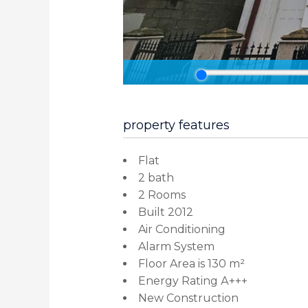
property features
Flat
2 bath
2 Rooms
Built 2012
Air Conditioning
Alarm System
Floor Area is 130 m²
Energy Rating А+++
New Construction