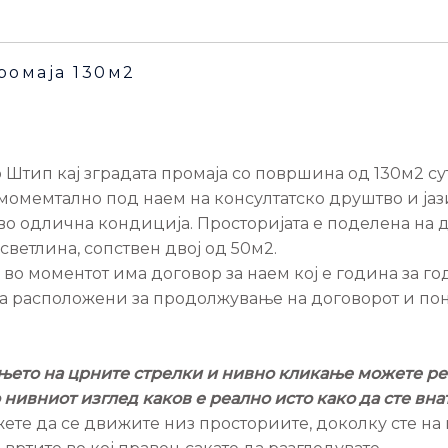
ромаја 130м2
 Штип кај зградата промаја со површина од 130м2 с
 момемтално под наем на консултатско друштво и јаз
во одлична кондиција. Просторијата е поделена на д
ветлина, сопствен двој од 50м2.
во моментот има договор за наем кој е година за го
ста расположени за продолжување на договорот и пон
ењето на црните стрелки и нивно кликање можете ре
 нивниот изглед каков е реално исто како да сте вна
ете да се движите низ просториите, доколку сте на 