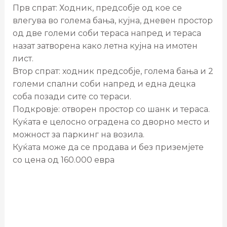
Прв спрат: Ходник, предсобје од кое се
влегува во голема бања, кујна, дневен простор
од две големи соби тераса напред и тераса
назат затворена како летна кујна на имотен
лист.
Втор спрат: ходник предсобје, голема бања и 2
големи спални соби напред и една децка
соба позади сите со тераси.
Подкровје: отворен простор со шанк и тераса.
Куќата е целосно оградена со дворно место и
можност за паркинг на возила.
Куќата може да се продава и без приземјете
со цена од 160.000 евра