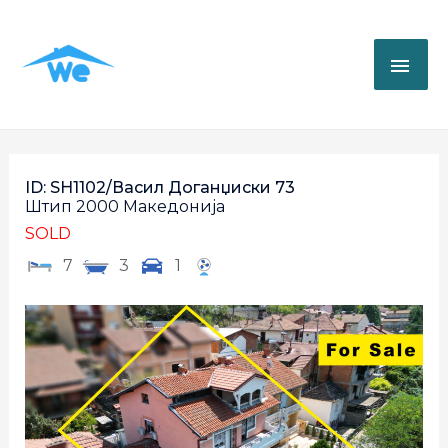
ID: SH1102/Васил Доганџиски 73
Штип
2000
Македонија
SOLD
7
3
1