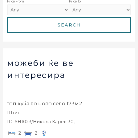
Price From
Price To
можеби ќе ве
интересира
топ куќа во ново село 173м2
Штип
ID: SH1023/Никола Карев 30,
2
2