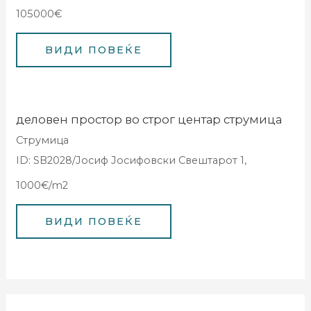
105000€
деловен простор во строг центар струмица
Струмица
ID: SB2028/Јосиф Јосифовски Свештарот 1,
1000€/m2