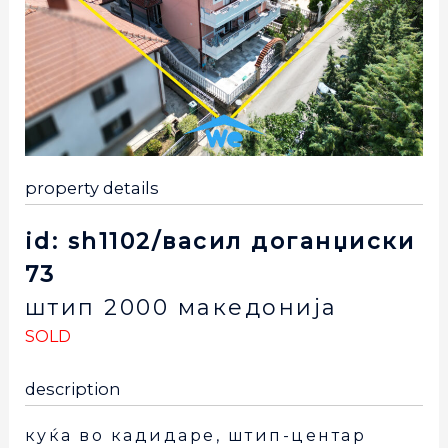
property details
id: sh1102/васил доганџиски
73
штип
2000
македонија
SOLD
description
куќа во кадидаре, штип-центар