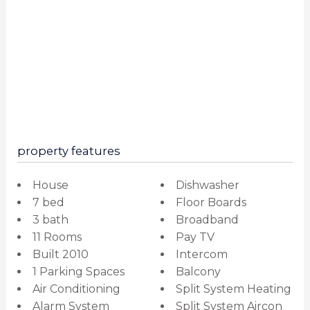
property features
House
Dishwasher
7 bed
Floor Boards
3 bath
Broadband
11 Rooms
Pay TV
Built 2010
Intercom
1 Parking Spaces
Balcony
Air Conditioning
Split System Heating
Alarm System
Split System Aircon