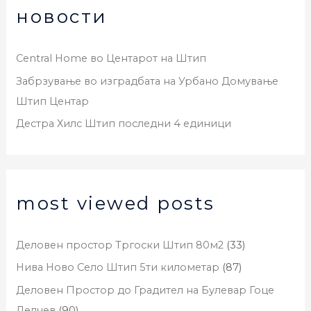
новости
Central Home во Центарот на Штип
Забрзување во изградбата на Урбано Домување
Штип Центар
Дестра Хилс Штип последни 4 единици
most viewed posts
Деловен простор Тргоски Штип 80м2
(33)
Нива Ново Село Штип 5ти километар
(87)
Деловен Простор до Градител на Булевар Гоце
Делчев
(90)