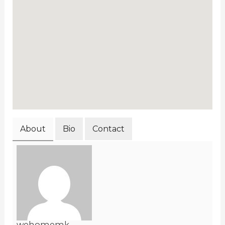
About
Bio
Contact
wehomemk