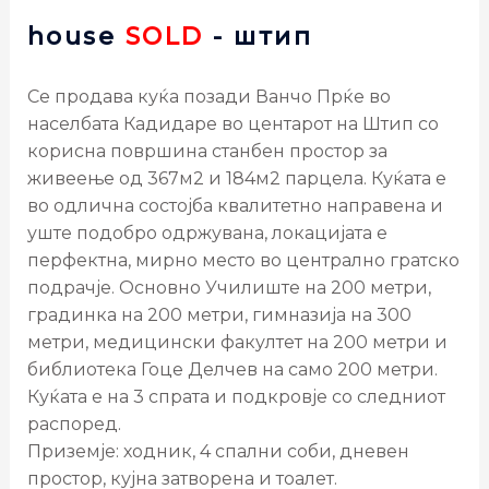
house
SOLD
- штип
Се продава куќа позади Ванчо Прќе во
населбата Кадидаре во центарот на Штип со
корисна површина станбен простор за
живеење од 367м2 и 184м2 парцела. Куќата е
во одлична состојба квалитетно направена и
уште подобро одржувана, локацијата е
перфектна, мирно место во централно гратско
подрачје. Основно Училиште на 200 метри,
градинка на 200 метри, гимназија на 300
метри, медицински факултет на 200 метри и
библиотека Гоце Делчев на само 200 метри.
Куќата е на 3 спрата и подкровје со следниот
распоред.
Приземје: ходник, 4 спални соби, дневен
простор, кујна затворена и тоалет.