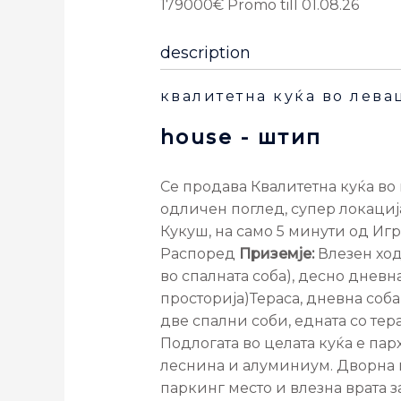
179000€ Promo till 01.08.26
description
квалитетна куќа во лев
house
- штип
Се продава Квалитетна куќа во
одличен поглед, супер локација
Кукуш, на само 5 минути од Игр
Распоред
Приземје:
Влезен ход
во спалната соба), десно дневна
просторија)Тераса, дневна соба
две спални соби, едната со тера
Подлогата во целата куќа е пар
леснина и алуминиум. Дворна п
паркинг место и влезна врата з