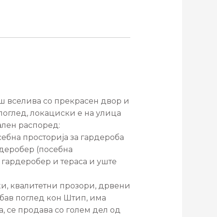
аш вселива со прекрасен двор и
 поглед, локациски е на улица
ален распоред:
себна просторија за гардероба
рдеробер (посебна
о гардеробер и тераса и уште
чки, квалитетни прозори, дрвени
бав поглед кон Штип, има
а, се продава со голем дел од