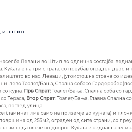
аци-штип
 населба Леваци во Штип во одлична состојба, ведн
. Куќата е на три спрата, со преубав ограден двор и
алиштето во нас. Леваци, југоистошна страна со иде
ни, лево Тоалет/Бања, Спална собасо Гардеробер(по
 со кујна.
Прв Спрат:
Тоалет/Бања, Спална соба со га
 со Тераса,
Втор Спрат
: Тоалет/Бања, Главна Спална с
са, поглед улица.
хет(ламинат има само на приземје во кујната) и пло
овршина од 255м2, ограден од сите страни, со преу
а возило да влезе во дворот. Куќата е веднаш вселив