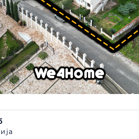
б
ија