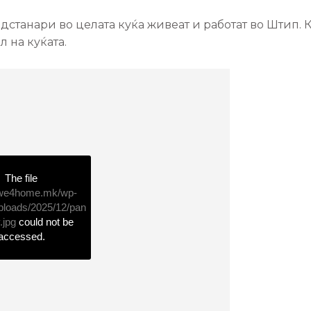
станари во целата куќа живеат и работат во Штип. К
 на куќата.
The file
//we4home.mk/wp-
ploads/2025/12/pan
.jpg
could not be
accessed.