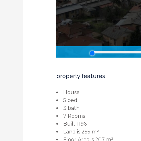
property features
House
5 bed
3 bath
7 Rooms
Built 1196
Land is 255 m²
Floor Area is 207 m²