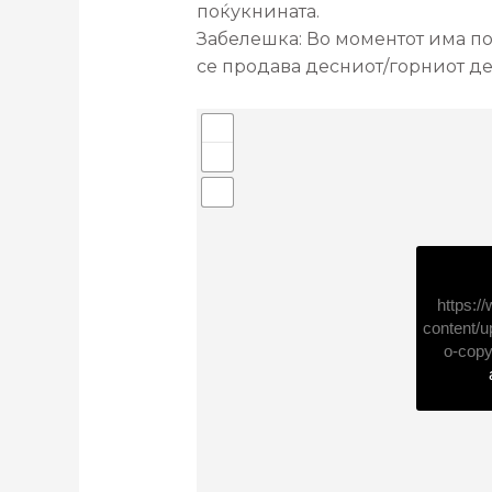
поќукнината.
Забелешка: Во моментот има под
се продава десниот/горниот дел
https:
content/u
o-copy