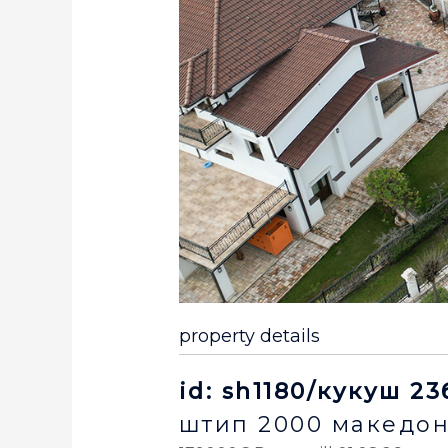
property details
id: sh1180/кукуш 23
штип
2000
македон