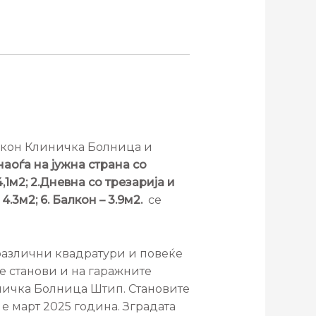
д кон Клиничка Болница и
наоѓа на јужна страна со
1м2; 2.Дневна со трезарија и
 4.3м2; 6. Балкон – 3.9м2.
се
 различни квадратури и повеќе
те станови и на гаражните
ничка Болница Штип. Становите
е март 2025 година. Зградата