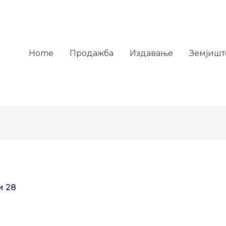
Home
Продажба
Издавање
Земјишт
и 28