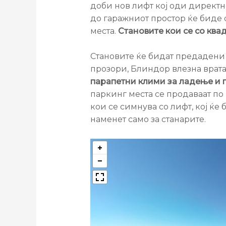
доби нов лифт кој оди директно
до гаражниот простор ќе биде 
места.
Становите кои се со ква
Становите ќе бидат предадени 
прозори, Блиндор влезна врата
парапетни клими за ладење и 
паркинг места се продаваат по 
кои се симнува со лифт, кој ќе 
наменет само за станарите.