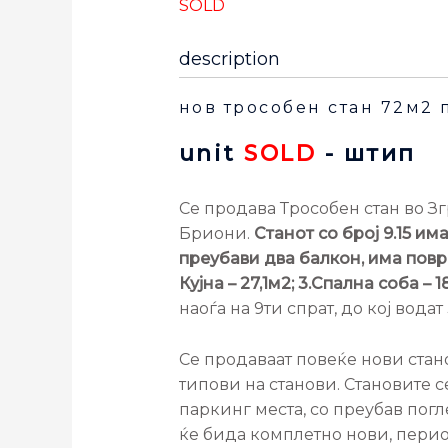
SOLD
description
нов трособен стан 72м2 п
unit
SOLD
- штип
Се продава Трособен стан во З
Бриони.
Станот со број 9.15 и
преубави два балкон, има површ
Кујна
– 27,1м2; 3.Спална соба – 1
наоѓа на 9ти спрат, до кој водат
Се продаваат повеќе нови стан
типови на станови. Становите се
паркинг места, со преубав по
ќе бида комплетно нови, перио