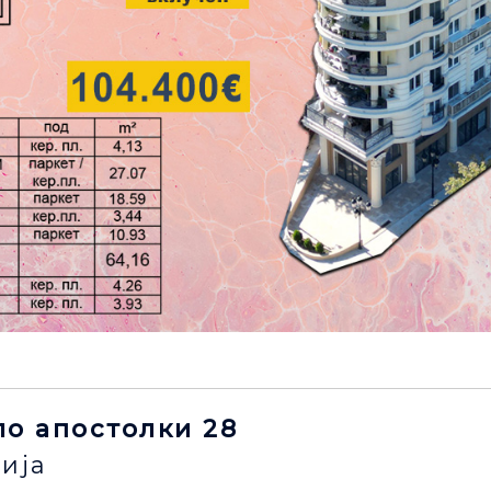
јло апостолки 28
ија