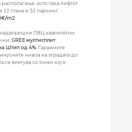
а располагање, исто така лифтот
 22 стана и 32 паркинг
20€/m2
.
со надворешни ПВЦ квалитетни
очки,
GREE мултисплит
на Штип од 4%
. Гаражните
минусните нивоа на зградата до
 се влегува со токен кој е