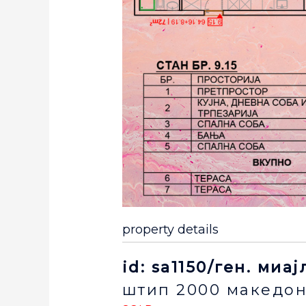
property details
id: sa1150/ген. миа
штип
2000
македон