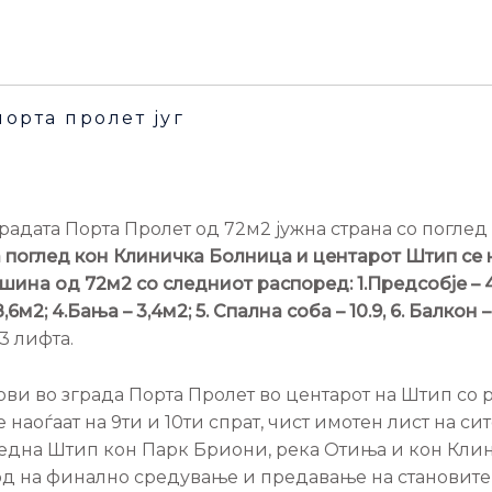
орта пролет југ
градата Порта Пролет од 72м2 јужна страна со погле
ма поглед кон Клиничка Болница и центарот Штип се 
ина од 72м2 со следниот распоред: 1.Предсобје – 4,
8,6м2; 4.Бања – 3,4м2; 5. Спална соба – 10.9, 6. Балкон –
 3 лифта.
ови во зграда Порта Пролет во центарот на Штип со
 наоѓаат на 9ти и 10ти спрат, чист имотен лист на си
гледна Штип кон Парк Бриони, река Отиња и кон Кли
д на финално средување и предавање на становите 