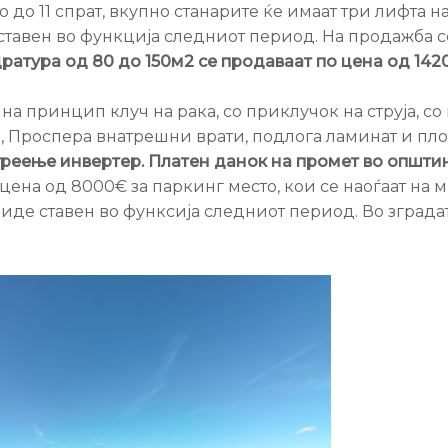
 до 11 спрат, вкупно станарите ќе имаат три лифта н
ставен во функција следниот период. На продажба се
дратура од 80 до 150м2 се продаваат по цена од 14
на принцип клуч на рака, со приклучок на струја, 
, Проспера внатрешни врати, подлога ламинат и пл
греење инвертер.
Платен данок на промет во општи
цена од 8000€ за паркинг место, кои се наоѓаат на 
биде ставен во функсија следниот период. Во зградата