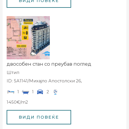
двособен стан со преубав поглед
Штип
ID: SА1141/Михајло Апостолски 26,
1
1
2
1450€/m2