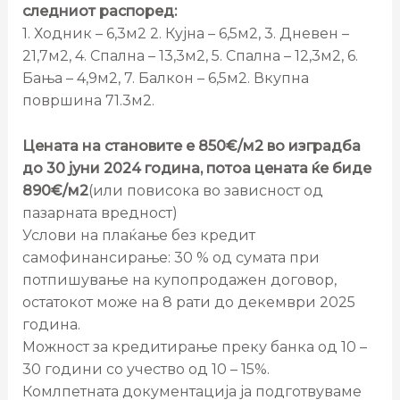
следниот распоред:
1. Ходник – 6,3м2 2. Кујна – 6,5м2, 3. Дневен –
21,7м2, 4. Спална – 13,3м2, 5. Спална – 12,3м2, 6.
Бања – 4,9м2, 7. Балкон – 6,5м2. Вкупна
површина 71.3м2.
Цената на становите е 850€/м2 во изградба
до 30 јуни 2024 година, потоа цената ќе биде
890€/м2
(или повисока во зависност од
пазарната вредност)
Услови на плаќање без кредит
самофинансирање: 30 % од сумата при
потпишување на купопродажен договор,
остатокот може на 8 рати до декември 2025
година.
Можност за кредитирање преку банка од 10 –
30 години со учество од 10 – 15%.
Комлпетната документација ја подготвуваме