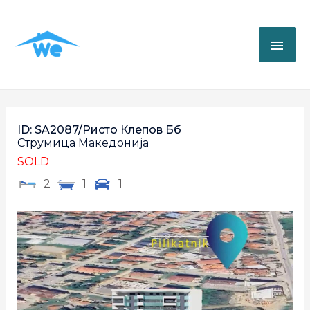
ID: SA2087/Ристо Клепов Бб
Струмица
Македонија
SOLD
2
1
1