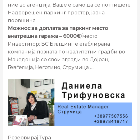
ние во агенција, Ваше е само да се потпишете.
Надворешен паркинг простор, јавна
порвшина.
Можнос за доплата за паркинг место
внатрешна гаража – 6000€
/место
Инвеститор: БС Билдинг е етаблирана
компанија позната по квалитетни градби во
Македонија со свои згради во Дојран,
Гевѓелија, Неготино, Струмица ….
Резервирај Тура