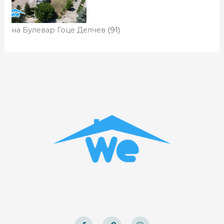
на Булевар Гоце Делчев
(91)