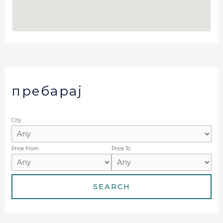
пребарај
City
Price From
Price To