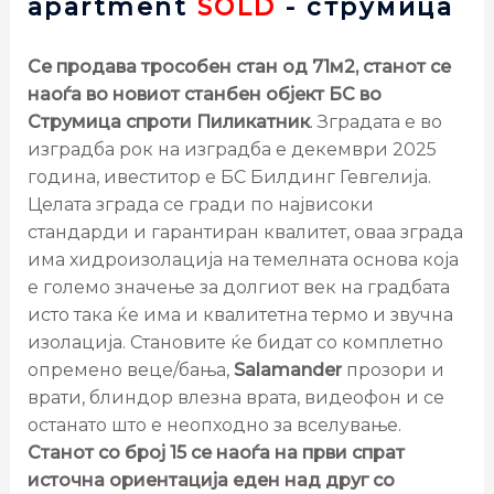
apartment
SOLD
- струмица
Се продава трособен стан од 71м2, станот се
наоѓа во новиот станбен објект БС во
Струмица спроти Пиликатник
. Зградата е во
изградба рок на изградба е декември 2025
година, ивеститор е БС Билдинг Гевгелија.
Целата зграда се гради по највисоки
стандарди и гарантиран квалитет, оваа зграда
има хидроизолација на темелната основа која
е големо значење за долгиот век на градбата
исто така ќе има и квалитетна термо и звучна
изолација. Становите ќе бидат со комплетно
опремено веце/бања,
Salamander
прозори и
врати, блиндор влезна врата, видеофон и се
останато што е неопходно за вселување.
Станот со број 15 се наоѓа на први спрат
источна ориентација еден над друг со