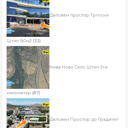
Деловен простор Тргоски
Штип 80м2
(33)
Нива Ново Село Штип 5ти
километар
(87)
Деловен Простор до Градител