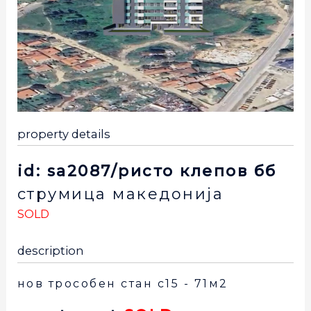
property details
id: sa2087/ристо клепов бб
струмица
македонија
SOLD
description
нов трособен стан с15 - 71м2