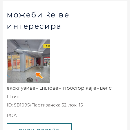
можеби ќе ве
интересира
ексклузивен деловен простор кај енџелс
Штип
ID: SB1095/Партизанска 52, лок. 15
POA