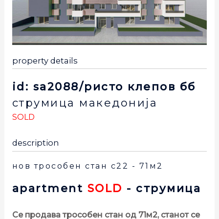
property details
id: sa2088/ристо клепов бб
струмица
македонија
SOLD
description
нов трособен стан с22 - 71м2
apartment
SOLD
- струмица
Се продава трособен стан од 71м2, станот се