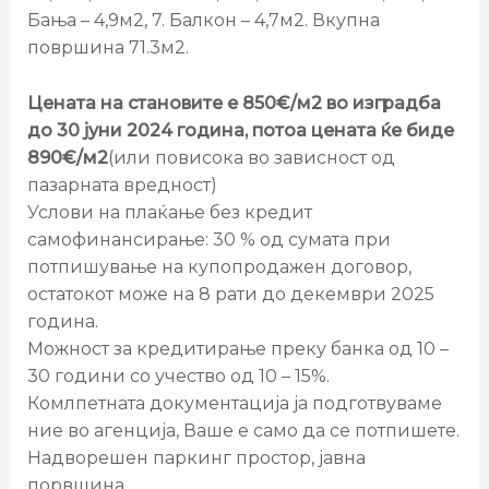
Бања – 4,9м2, 7. Балкон – 4,7м2. Вкупна
површина 71.3м2.
Цената на становите е 850€/м2 во изградба
до 30 јуни 2024 година, потоа цената ќе биде
890€/м2
(или повисока во зависност од
пазарната вредност)
Услови на плаќање без кредит
самофинансирање: 30 % од сумата при
потпишување на купопродажен договор,
остатокот може на 8 рати до декември 2025
година.
Можност за кредитирање преку банка од 10 –
30 години со учество од 10 – 15%.
Комлпетната документација ја подготвуваме
ние во агенција, Ваше е само да се потпишете.
Надворешен паркинг простор, јавна
порвшина.