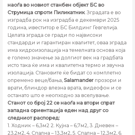
наоѓа во новиот станбен објект БС во
Струмица спроти Пиликатник
. Зградата е во
изградба рок на изградба е декември 2025
година, ивеститор е БС Билдинг Гевгелија.
Целата зграда се гради по највисоки
стандарди и гарантиран квалитет, оваа зграда
има хидроизолација на темелната основа која
е големо значење за долгиот век на градбата
исто така ќе има и квалитетна термо и звучна
изолација. Становите ќе бидат со комплетно
опремено веце/бања,
Salamander
прозори и
врати, блиндор влезна врата, видеофон и се
останато што е неопходно за вселување.
Станот со број 22 се наоѓа на втори спрат
западна ориентација еден над друг со
следниот распоред:
1. Ходник – 6,3м2 2. Кујна – 6,7м2, 3. Дневен –
23,2м2, 4. Спална – 13,3м2, 5. Спална – 12,3м2, 6.