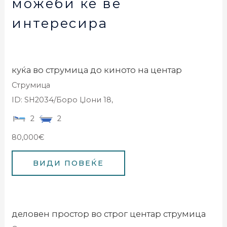
можеби ќе ве
интересира
куќа во струмица до киното на центар
Струмица
ID: SH2034/Боро Џони 18,
2
2
80,000€
деловен простор во строг центар струмица