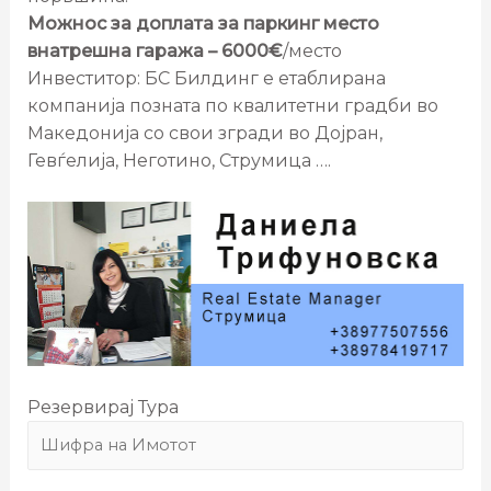
Можнос за доплата за паркинг место
внатрешна гаража – 6000€
/место
Инвеститор: БС Билдинг е етаблирана
компанија позната по квалитетни градби во
Македонија со свои згради во Дојран,
Гевѓелија, Неготино, Струмица ….
Резервирај Тура