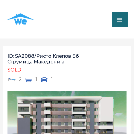
ID: SA2088/Ристо Клепов Бб
Струмица
Македонија
SOLD
2
1
1