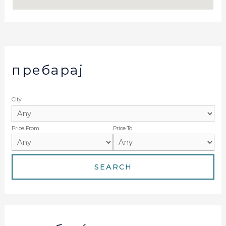
пребарај
City
Price From
Price To