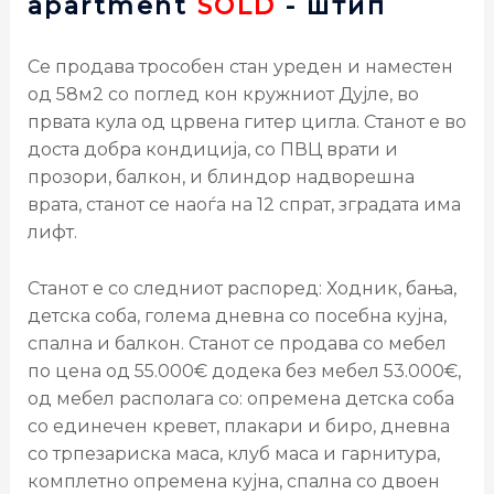
apartment
SOLD
- штип
Се продава трособен стан уреден и наместен
од 58м2 со поглед кон кружниот Дујле, во
првата кула од црвена гитер цигла. Станот е во
доста добра кондиција, со ПВЦ врати и
прозори, балкон, и блиндор надворешна
врата, станот се наоѓа на 12 спрат, зградата има
лифт.
Станот е со следниот распоред: Ходник, бања,
детска соба, голема дневна со посебна кујна,
спална и балкон. Станот се продава со мебел
по цена од 55.000€ додека без мебел 53.000€,
од мебел располага со: опремена детска соба
со единечен кревет, плакари и биро, дневна
со трпезариска маса, клуб маса и гарнитура,
комплетно опремена кујна, спална со двоен