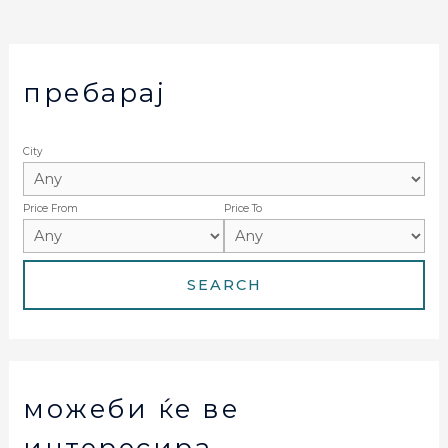
пребарај
City
Price From
Price To
можеби ќе ве