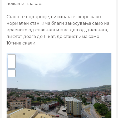
лежал и плакар.
Станот е подкровје, висината е скоро како
нормален стан, има благи закосувања само на
краевите од спалната и мал дел од дневната,
лифтот доаѓа до 11 кат, до станот има само
10тина скали.