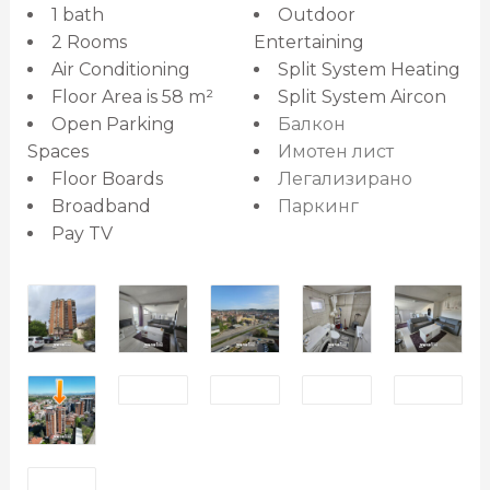
1 bath
Outdoor
2 Rooms
Entertaining
Air Conditioning
Split System Heating
Floor Area is 58 m²
Split System Aircon
Open Parking
Балкон
Spaces
Имотен лист
Floor Boards
Легализирано
Broadband
Паркинг
Pay TV