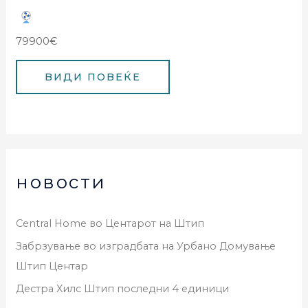
79900€
новости
Central Home во Центарот на Штип
Забрзување во изградбата на Урбано Домување
Штип Центар
Дестра Хилс Штип последни 4 единици