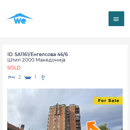
ID: SA1161/Енгелсова 46/6
Штип
2000
Македонија
SOLD
2
1