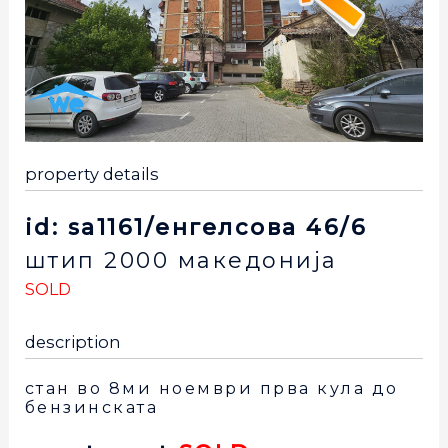
property details
id: sa1161/енгелсова 46/6
штип
2000
македонија
SOLD
description
стан во 8ми ноември прва кула до
бензинската