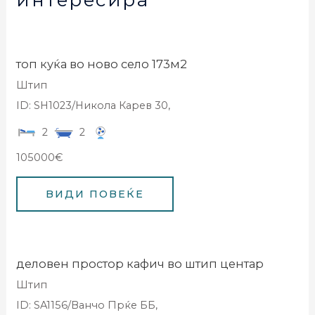
интересира
топ куќа во ново село 173м2
Штип
ID: SH1023/Никола Карев 30,
2
2
105000€
деловен простор кафич во штип центар
Штип
ID: SA1156/Ванчо Прќе ББ,