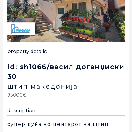
property details
id: sh1066/васил доганџиски
30
штип
македонија
95000€
description
супер куќа во центарот на штип