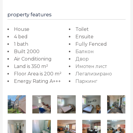
property features
House
Toilet
4 bed
Ensuite
1 bath
Fully Fenced
Built 2000
Балкон
Air Conditioning
Двор
Land is 350 m²
Имотен лист
Floor Area is 200 m²
Легализирано
Energy Rating A+++
Паркинг