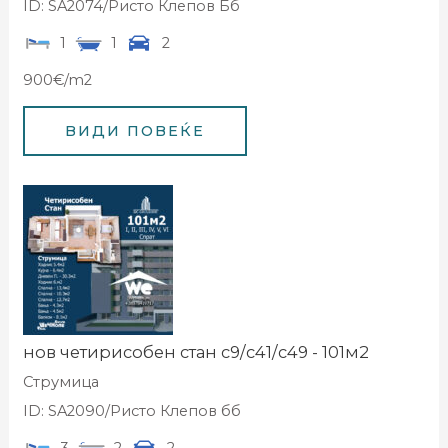
ID: SA2074/Ристо Клепов Бб
1
1
2
900€/m2
нов четирисобен стан с9/с41/с49 - 101м2
Струмица
ID: SA2090/Ристо Клепов бб