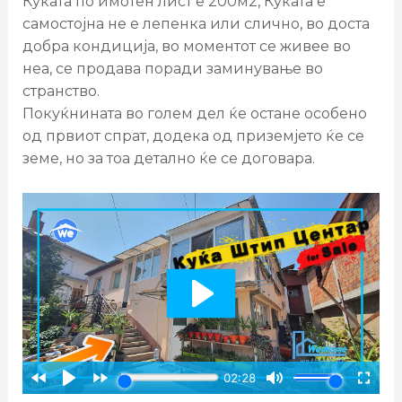
Куќата по имотен лист е 200м2, Куќата е
самостојна не е лепенка или слично, во доста
добра кондиција, во моментот се живее во
неа, се продава поради заминување во
странство.
Покуќнината во голем дел ќе остане особено
од првиот спрат, додека од приземјето ќе се
земе, но за тоа детално ќе се договара.