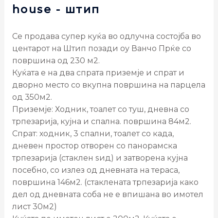
house
- штип
Се продава супер куќа во одлучна состојба во
центарот на Штип позади оу Ванчо Прќе со
површина од 230 м2.
Куќата е на два спрата приземје и спрат и
дворно место со вкупна површина на парцела
од 350м2.
Приземје: Ходник, тоалет со туш, дневна со
трпезарија, кујна и спална. површина 84м2.
Спрат: ходник, 3 спални, тоалет со када,
дневен простор отворен со панорамска
трпезарија (стаклен ѕид) и затворена кујна
посебно, со излез од дневната на тераса,
површина 146м2. (стаклената трпезарија како
дел од дневната соба не е впишана во имотел
лист 30м2)