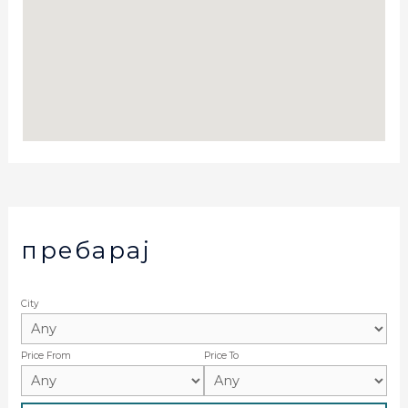
пребарај
City
Price From
Price To