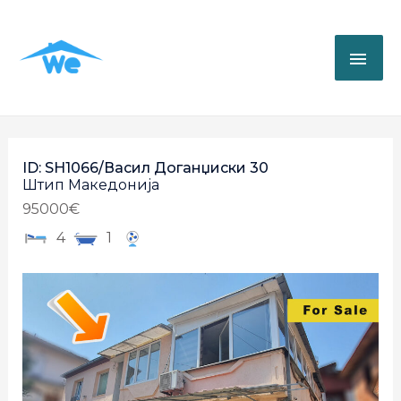
ID: SH1066/Васил Доганџиски 30
Штип
Македонија
95000€
4
1