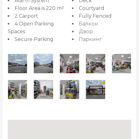
Alarm System
Deck
Floor Area is 220 m²
Courtyard
2 Carport
Fully Fenced
4 Open Parking
Балкон
Spaces
Двор
Secure Parking
Паркинг