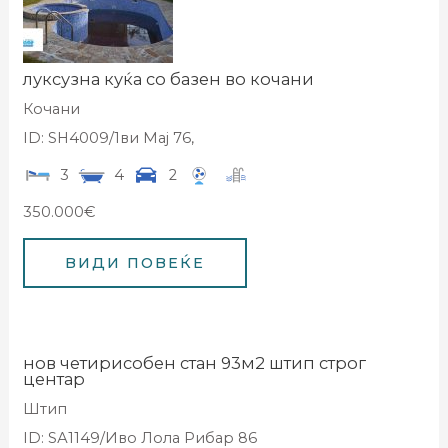
луксузна куќа со базен во кочани
Кочани
ID: SH4009/1ви Мај 76,
3
4
2
350.000€
нов четирисобен стан 93м2 штип строг
центар
Штип
ID: SА1149/Иво Лола Рибар 86