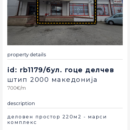
property details
id: rb1179/бул. гоце делчев
штип
2000
македонија
700€/m
description
деловен простор 220м2 - марси
комплекс