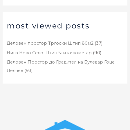
most viewed posts
Деловен простор Тргоски Штип 80м2
(37)
Нива Ново Село Штип 5ти километар
(90)
Деловен Простор до Градител на Булевар Гоце
Делчев
(93)