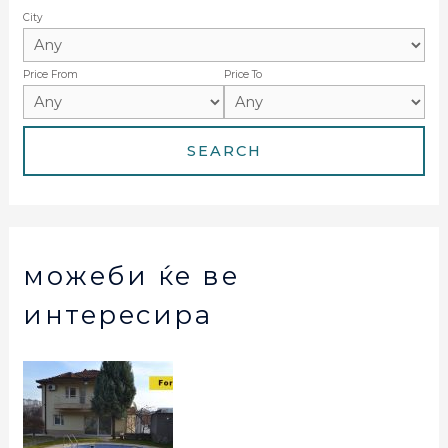
City
Price From
Price To
можеби ќе ве
интересира