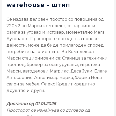
warehouse
- штип
Се издава деловен простор со површина од
220м2 во Марси комплекс, со паркинг и
рампа за утовар и истовар, моментално Мега
Аутопартс. Просторот е погоден за повеке
дејности, може да биде прилагоден според
потребите на клиентите. Во Комплексот
Марси стационирани се: Станица за технички
преглед, брокер за осигурување, игротека
Марси, автоделови Матрикс, Даса Јуки, Благе
Автосервис, Автолимар Берка, Форма Нова
салон за мебел, Флекс Кредит кредитно
друштво и други.
Достапно
од 01.01.2026
Просторот се изнајмува со договор од