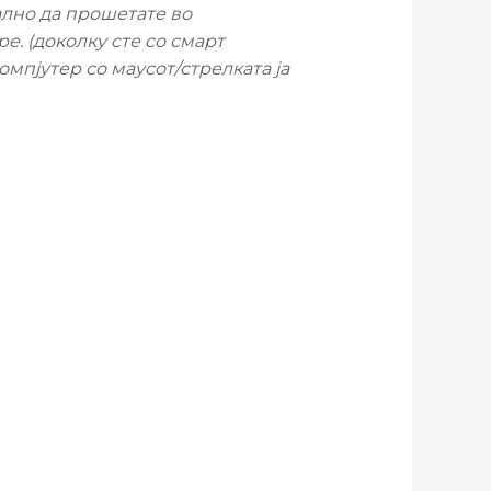
ално да прошетате во
е. (доколку сте со смарт
мпјутер со маусот/стрелката ја