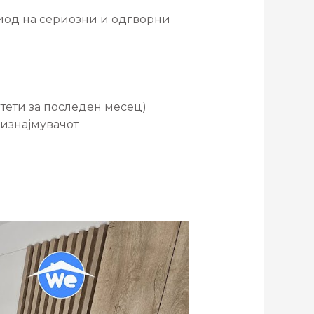
риод на сериозни и одгворни
штети за последен месец)
 изнајмувачот