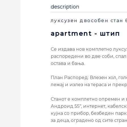
description
луксузен двособен стан 
apartment
- штип
Се издава нов комплетно луксу
распоредени во две соби, спал
остава и бања.
План Распоред: Влезен хол, гол
лежај и излез на тераса и прек
Станот е комплетно опремен и 
Андроид 55″, интернет, кабелс
кујна со прибор, безбеден парк
за деца, оградено од сите стр