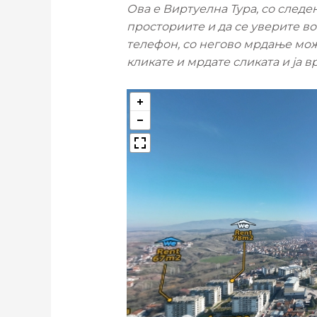
Ова е Виртуелна Тура, со след
просториите и да се уверите во 
телефон, со негово мрдање може
кликате и мрдате сликата и ја в