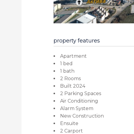
property features
Apartment
1 bed
1 bath
2 Rooms
Built 2024
2 Parking Spaces
Air Conditioning
Alarm System
New Construction
Ensuite
2 Carport