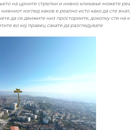
ењето на црните стрелки и нивно кликање можете ре
нивниот изглед каков е реално исто како да сте внатр
те да се движите низ просториите, доколку сте на ко
ртите во кој правец сакате да разгледувате