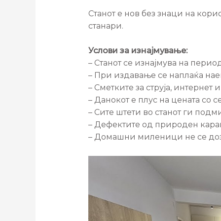
Станот е нов без знаци на кор
станари.
Услови за изнајмување:
– Станот се изнајмува на перио
– При издавање се наплаќа нае
– Сметките за струја, интернет
– Данокот е плус на цената со с
– Сите штети во станот ги подм
– Дефектите од природен карак
– Домашни миленици не се до