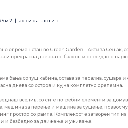
65м2 | актива -штип
зно опремен стан во Green Garden – Актива Сењак, 
на и прекрасна дневна со балкон и поглед кон парко
ема бања со туш кабина, остава за перална, сушара и 
расна днева со остров и кујна комплетно орепемна.
веднаш вселив, со сите потребни елементи за домув
ка, машина за перење и машина за сушење, правосм
инг простор со рампа. Комплекост е затворен тип на
ани и безбедно за движење и уживање.