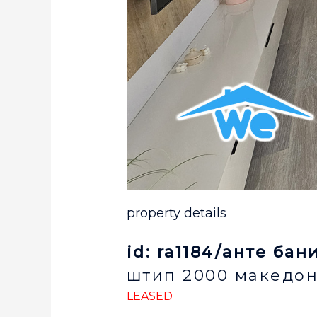
property details
id: ra1184/анте бан
штип
2000
македон
LEASED