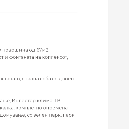
со површина од 67м2
т и фонтаната на коплексот,
останато, спална соба со двоен
ање, Инвертер клима, ТВ
укалка, комплетно опремена
 домување, со зелен парк, парк