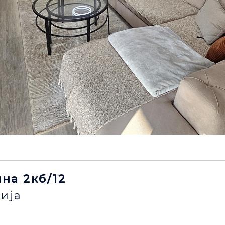
ина 2кб/12
ија