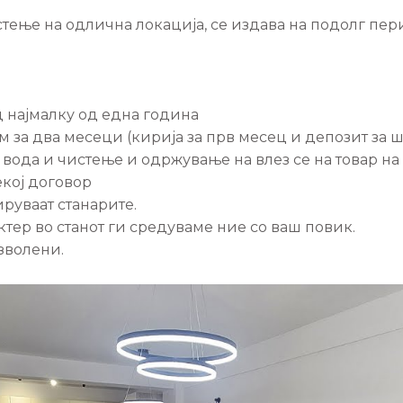
истење на одлична локација, се издава на подолг пе
д најмалку од една година
м за два месеци (кирија за прв месец и депозит за 
 и вода и чистење и одржување на влез се на товар на
екој договор
ируваат станарите.
тер во станот ги средуваме ние со ваш повик.
зволени.