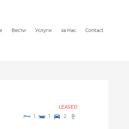
е
Вести
Услуги
за Нас
Contact
LEASED
1
1
2