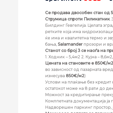
Се продава двособен стан од 54
Струмица спроти Пиликатник
.
Билдинг Гевгелија. Целата згра
ретките која има хидроизолациј
ќе има и квалитетна термо и з
бања,
Salamander
прозори и вра
Станот со број 3 се наоѓа на 
1. Ходник – 5,4м2 2. Кујна – 8,6м2
Цената на становите е 850€/м2
во зависност од пазарната вред
изнесува
850€/м2
)
Услови на плаќање без кредит
остатокот може на 8 рати до д
Можност за кредитирање преку б
Комлпетната документација ја п
Надворешен паркинг простор, 