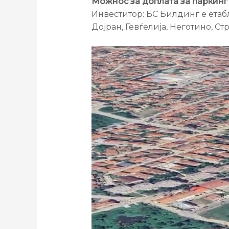
Можнос за доплата за паркинг
Инвеститор: БС Билдинг е етаб
Дојран, Гевѓелија, Неготино, Ст