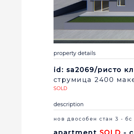
property details
id: sa2069/ристо к
струмица
2400
мак
SOLD
description
нов двособен стан 3 - бс
apartment
SOLD
- 