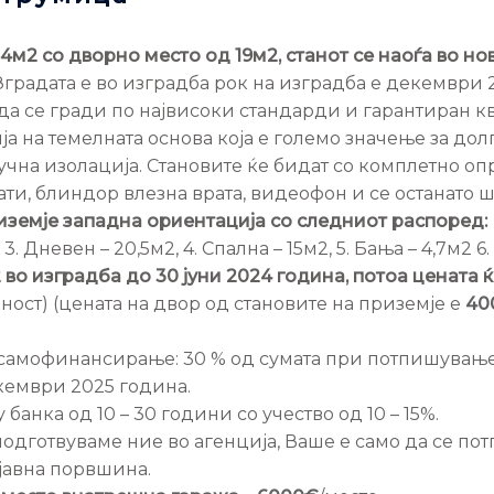
м2 со дворно место од 19м2, станот се наоѓа во но
 Зградата е во изградба рок на изградба е декември 
да се гради по највисоки стандарди и гарантиран кв
а на темелната основа која е големо значење за долги
вучна изолација. Становите ќе бидат со комплетно о
ти, блиндор влезна врата, видеофон и се останато ш
приземје западна ориентација со следниот распоред:
, 3. Дневен – 20,5м2, 4. Спална – 15м2, 5. Бања – 4,7м2 6
 во изградба до 30 јуни 2024 година, потоа цената 
ност) (цената на двор од становите на приземје е
40
 самофинансирање: 30 % од сумата при потпишувањ
екември 2025 година.
анка од 10 – 30 години со учество од 10 – 15%.
одготвуваме ние во агенција, Ваше е само да се пот
јавна порвшина.