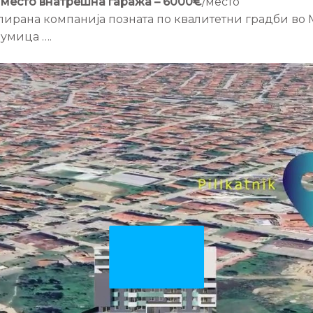
 место внатрешна гаража – 6000€
/место
лирана компанија позната по квалитетни градби во 
румица ….