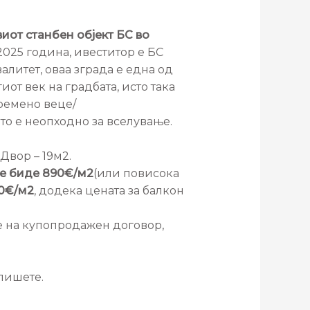
виот станбен објект БС во
2025 година, ивеститор е БС
алитет, оваа зграда е една од
от век на градбата, исто така
премено веце/
то е неопходно за вселување.
. Двор – 19м2.
ќе биде 890€/м2
(или повисока
0€/м2
, додека цената за балкон
е на купопродажен договор,
пишете.