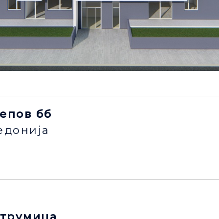
лепов бб
едонија
струмица