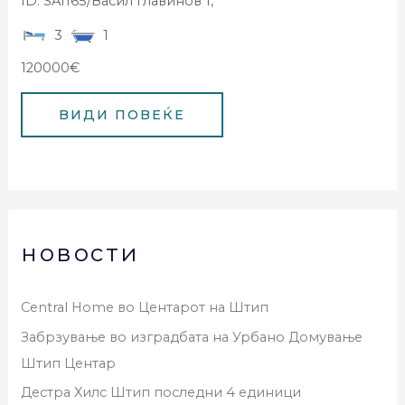
ID: SA1165/Васил Главинов 1,
3
1
120000€
новости
Central Home во Центарот на Штип
Забрзување во изградбата на Урбано Домување
Штип Центар
Дестра Хилс Штип последни 4 единици