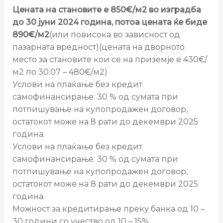
Цената на становите е 850€/м2 во изградба
до 30 јуни 2024 година, потоа цената ќе биде
890€/м2
(или повисока во зависност од
пазарната вредност)(цената на дворното
место за становите кои се на приземје е 430€/
м2 по 30.07 – 480€/м2)
Услови на плаќање без кредит
самофинансирање: 30 % од сумата при
потпишување на купопродажен договор,
остатокот може на 8 рати до декември 2025
година.
Услови на плаќање без кредит
самофинансирање: 30 % од сумата при
потпишување на купопродажен договор,
остатокот може на 8 рати до декември 2025
година.
Можност за кредитирање преку банка од 10 –
30 години со учество од 10 – 15%.