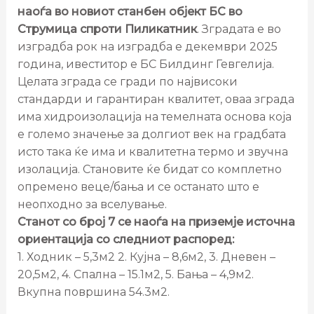
наоѓа во новиот станбен објект БС во
Струмица спроти Пиликатник
. Зградата е во
изградба рок на изградба е декември 2025
година, ивеститор е БС Билдинг Гевгелија.
Целата зграда се гради по највисоки
стандарди и гарантиран квалитет, оваа зграда
има хидроизолација на темелната основа која
е големо значење за долгиот век на градбата
исто така ќе има и квалитетна термо и звучна
изолација. Становите ќе бидат со комплетно
опремено веце/бања и се останато што е
неопходно за вселување.
Станот со број 7 се наоѓа на приземје источна
ориентација со следниот распоред:
1. Ходник – 5,3м2 2. Кујна – 8,6м2, 3. Дневен –
20,5м2, 4. Спална – 15.1м2, 5. Бања – 4,9м2.
Вкупна површина 54.3м2.