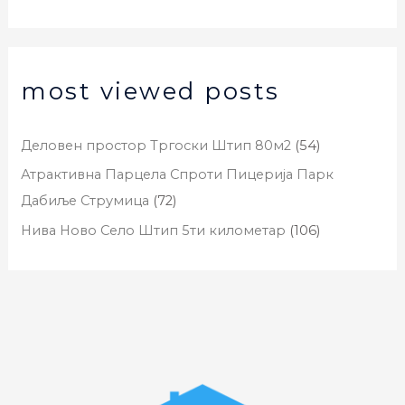
most viewed posts
Деловен простор Тргоски Штип 80м2
(54)
Атрактивна Парцела Спроти Пицерија Парк
Дабиље Струмица
(72)
Нива Ново Село Штип 5ти километар
(106)