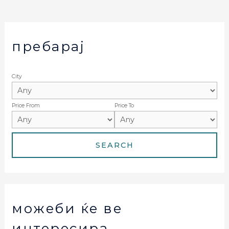
пребарај
City
Price From
Price To
можеби ќе ве
интересира