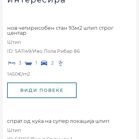
нов четирисобен стан 93м2 штип строг
центар
Штип
ID: SА1149/Иво Лола Рибар 86
3
1
2
1450€/m2
спрат од куќа на супер локација штип
Штип