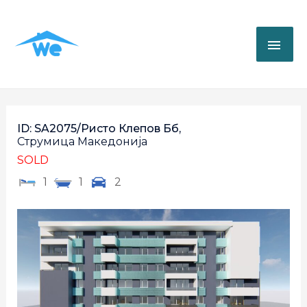
ID: SA2075/Ристо Клепов Бб,
Струмица
Македонија
SOLD
1
1
2