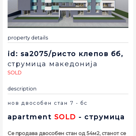
property details
id: sa2075/ристо клепов бб,
струмица
македонија
SOLD
description
нов двособен стан 7 - бс
apartment
SOLD
- струмица
Се продава двособен стан од 54м2, станот се