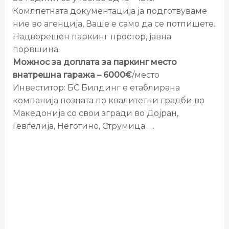
Комлпетната документација ја подготвуваме
ние во агенција, Ваше е само да се потпишете.
Надворешен паркинг простор, јавна
порвшина.
Можнос за доплата за паркинг место
внатрешна гаража – 6000€
/место
Инвеститор: БС Билдинг е етаблирана
компанија позната по квалитетни градби во
Македонија со свои згради во Дојран,
Гевѓелија, Неготино, Струмица ….